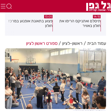
:58
13:05
14:15
תיסלם ואתניקס הרימו את
פצוע בתאונת אופנוע במרכז
גופ
חולון באוויר
חולון
עמוד הבית
ראשון-לציון
ספורט ראשון לציון