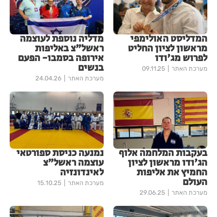
המדליסט האולימפי
מדליה נוספת לעוצמה
מראשון לציון החליט
ראשל"צ באליפות
לפרוש מג'ודו
אירופה בסמבו- הפעם
בנשים
מערכת האתר
09.11.25
מערכת האתר
24.04.26
בעקבות המלחמה אלוף
נמנעה כניסת ספורטאי
הג'ודו מראשון לציון
עוצמה ראשל"צ
החמיץ את אליפות
לאינדונזיה
העולם
מערכת האתר
15.10.25
מערכת האתר
29.06.25