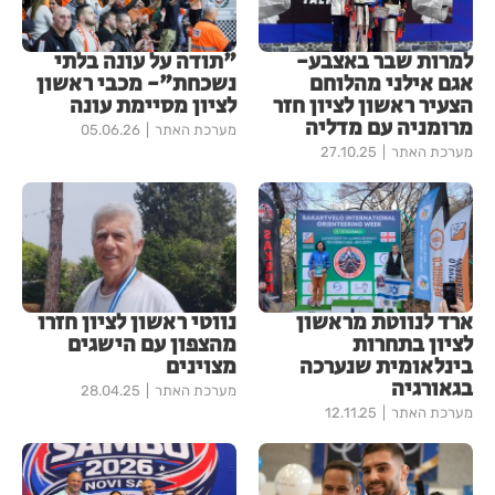
למרות שבר באצבע-
"תודה על עונה בלתי
אגם אילני מהלוחם
נשכחת"- מכבי ראשון
הצעיר ראשון לציון חזר
לציון מסיימת עונה
מרומניה עם מדליה
מערכת האתר
05.06.26
מערכת האתר
27.10.25
ארד לנווטת מראשון
נווטי ראשון לציון חזרו
לציון בתחרות
מהצפון עם הישגים
בינלאומית שנערכה
מצוינים
בגאורגיה
מערכת האתר
28.04.25
מערכת האתר
12.11.25