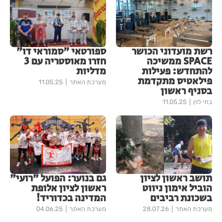
רשת מועדוני הכושר
ספורטאי "סמוראי דו"
SPACE ממשיכה
חזרו מאוסטריה עם 3
להתחדש: פעילות
מדליות
פילאטיס מתקדמת
מערכת האתר
11.05.25
בסניף ראשון
בתי לוין
11.05.25
תושב ראשון לציון
גם בנוער: הפועל "רועי"
הוביל אימון ניווט
ראשון לציון אלופת
בשכונת רביבים
המדינה בכדוריד!
מערכת האתר
28.07.26
מערכת האתר
04.06.25