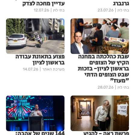
גרנברג
עדיין מחכה לצדק
בתי לוין
23.07.26
בתי לוין
12.07.26
שבת כהלכתה במחנה
פצוע בתאונת עבודה
הקיץ של הצופים
בראשון לציון
בראשון לציון- בזכות
מערכת האתר
14.07.26
שבט הצופים הדתי
"מעוז"
בתי לוין
28.07.26
פרשת ראה - להגיע
144 שנים של אהבה: