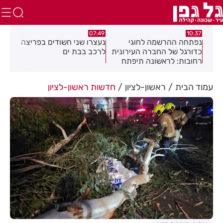
:18
05:24
07:49
נעצרו שני חשודים בפריצה
הקלות לתושבים ולעסקים
תוש
נית
לרכב בבת ים
ברחוב סוקולוב בחולון
מרד
ח
דקי
עמוד הבית
ראשון-לציון
חדשות ראשון-לציון