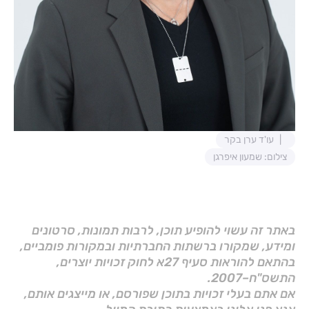
עו'ד ערן בקר
צילום: שמעון איפרגן
באתר זה עשוי להופיע תוכן, לרבות תמונות, סרטונים
ומידע, שמקורו ברשתות החברתיות ובמקורות פומביים,
בהתאם להוראות סעיף 27א לחוק זכויות יוצרים,
התשס"ח–2007.
אם אתם בעלי זכויות בתוכן שפורסם, או מייצגים אותם,