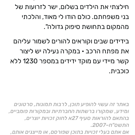
חילצתי את הילדים בשלום, ישר לזרועות של
בני משפחתם. כולם הודו לי מאוד, והלכתי
מהמקום בתחושת סיפוק גדולה".
בידידים שבים וקוראים להורים לשמור עליהם
את מפתח הרכב • במקרה נעילה יש ליצור
קשר מיידי עם מוקד ידידים במספר 1230 ללא
כוכבית.
באתר זה עשוי להופיע תוכן, לרבות תמונות, סרטונים
ומידע, שמקורו ברשתות החברתיות ובמקורות פומביים,
בהתאם להוראות סעיף 27א לחוק זכויות יוצרים,
התשס"ח–2007.
אם אתם בעלי זכויות בתוכן שפורסם, או מייצגים אותם,