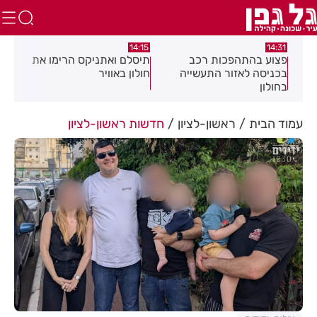
:05
14:15
14:31
מה
פצוע בהתהפכות רכב
תיסלם ואתניקס הרימו את
פצו
בכניסה לאזור התעשייה
חולון באוויר
חול
בחולון
עמוד הבית
ראשון-לציון
חדשות ראשון-לציון