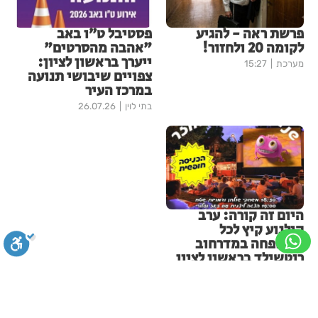
פרשת ראה - להגיע
פסטיבל ט״ו באב
לקומה 20 ולחזור!
"אהבה מהסרטים"
ייערך בראשון לציון:
מערכת
15:27
צפויים שיבושי תנועה
במרכז העיר
בתי לוין
26.07.26
היום זה קורה: ערב
קולנוע קיץ לכל
המשפחה במדרחוב
רוטשילד בראשון לציון
בתי לוין
03.08.26
עוד בחדשות ראשון-לציון
סגירה
ביטול הבהובים
מונוכרום
ספיה