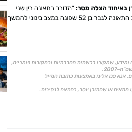
ן באיחוד הצלה מסר:
"מדובר בתאונה בין שני
כלי רכב, הענקתי טיפול רפואי ראשוני בזירת התאונה לגבר בן 52 שפונה במצב בינוני להמשך
ם ומידע, שמקורו ברשתות החברתיות ובמקורות פומביים,
ם, אנא פנו אלינו באמצעות כתובת המייל
 מתאים או שהתוכן יוסר, בהתאם לנסיבות.