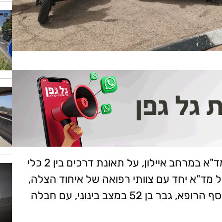
בשעה 10:41 התקבל דיווח במוקד 101 של מד"א במרחב איילון, על תאונת דרכים בין 2 כלי
 מד"א יחד עם צוותי רפואה של איחוד הצלה,
מעניקים טיפול רפואי ומפנים לבי"ח שמיר-אסף הרופא, גבר בן 52 במצב בינוני, עם חבלה