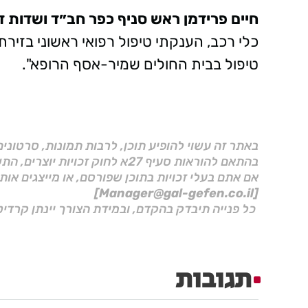
חיים פרידמן ראש סניף כפר חב״ד ושדות ד
טיפול בבית החולים שמיר-אסף הרופא".
באתר זה עשוי להופיע תוכן, לרבות תמונות, סרטוני
בהתאם להוראות סעיף 27א לחוק זכויות יוצרים, התשס"ח–2007.
אם אתם בעלי זכויות בתוכן שפורסם, או מייצגים אות
[Manager@gal-gefen.co.il]
כל פנייה תיבדק בהקדם, ובמידת הצורך יינתן קרדיט
תגובות