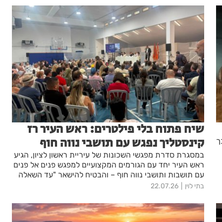
שיח פתוח בלי פילטרים: ראש העיר רז
קינסטליך נפגש עם תושבי נווה חוף
ך
במסגרת סדרת מפגשי השכונות של עיריית ראשון לציון, הגיע
ראש העיר יחד עם הגורמים המקצועיים למפגש פנים אל פנים
עם תושבות ותושבי נווה חוף – והבטיח להישאר "עד השאלה
האחרונה". על הפרק: חיבור לרכבת הקלה, התחדשות
בתי לוין
22.07.26
עירונית, אולם ספורט חדש ופתרון למפגע ריח של עשרות
שנים.