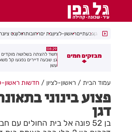
רמת גן
גבעתיים
ראשון-לציון
בת ים
רחובות
חולון
נס ציונה
05:43
08:29
שד להצתה בשלושה מוקדים ברמת
הסוף לקורקינטים הציבוריים בח
מבזקים חמים
ן: שבעה דיירים נפגעו קל משאיפת
שן
עמוד הבית
ראשון-לציון
חדשות ראשון-לצ
פצוע בינוני בתאונ
דגן
בן 52 פונה אל בית החולים עם