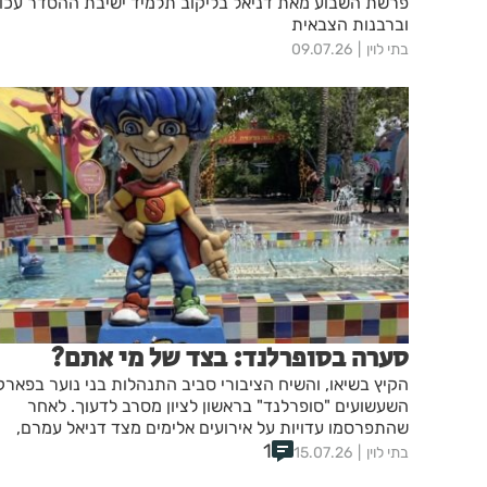
פרשת השבוע מאת דניאל בליקוב תלמיד ישיבת ההסדר עכו
וברבנות הצבאית
בתי לוין
09.07.26
סערה בסופרלנד: בצד של מי אתם?
הקיץ בשיאו, והשיח הציבורי סביב התנהלות בני נוער בפארק
השעשועים "סופרלנד" בראשון לציון מסרב לדעוך. לאחר
שהתפרסמו עדויות על אירועים אלימים מצד דניאל עמרם,
1
הצטרף אלירז שדה לדיון ופרסם מונולוג נוקב המעורר הדים
בתי לוין
15.07.26
רבים.