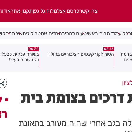
צרו קשר
פרסם אצלנו
לוח גל גפן
תקנון אתר
אודות
כללי
עמוד הבית ראשי
טעים להכיר
תחזית אסטרולוגית
אילת
מחפשי
06.08.26
00:32
ולון
בשורה ענקית לבעלי העסקים
תושב בת ים נעצר בח
והתושבים בעיר!
של צעירה בת 18
יון
ת דרכים בצומת בית
ע
רא
 חבלה בגב אחרי שהיה מעורב בתאונת