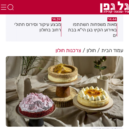
:02
14:39
14:44
מאות משפחות השתתפו
מבצע עיקור וסירוס חתולי
יממ
עת
באירוע הקיץ בגן הי"א בבת
רחוב בחולון
חדש
לך
ים
העי
עמוד הבית
חולון
צרכנות חולון