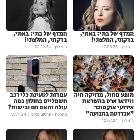
המדף של בתי: באתי,
המדף של בתי: באתי,
בדקתי, המלצתי!
בדקתי, המלצתי!
בתי לוין
17.08.25
בתי לוין
02.12.24
מופע מחול, מוזיקה חיה
עמדות לטעינת כלי רכב
ווידאו ארט בהשראת
חשמליים בחולון כמה
אירועי אוקטובר
עולה והאם הם נגישות?
"אנדרטה בתנועה"
מערכת - פרסום ממומן
07.11.24
בתי לוין
10.07.24