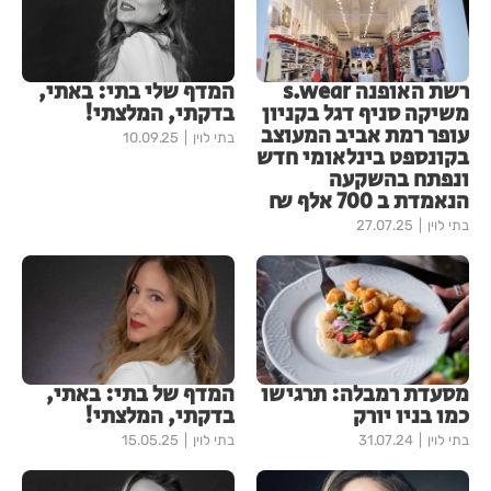
רשת האופנה s.wear
המדף שלי בתי: באתי,
משיקה סניף דגל בקניון
בדקתי, המלצתי!
עופר רמת אביב המעוצב
בתי לוין
10.09.25
בקונספט בינלאומי חדש
ונפתח בהשקעה
הנאמדת ב 700 אלף ₪
בתי לוין
27.07.25
מסעדת רמבלה: תרגישו
המדף של בתי: באתי,
כמו בניו יורק
בדקתי, המלצתי!
בתי לוין
31.07.24
בתי לוין
15.05.25