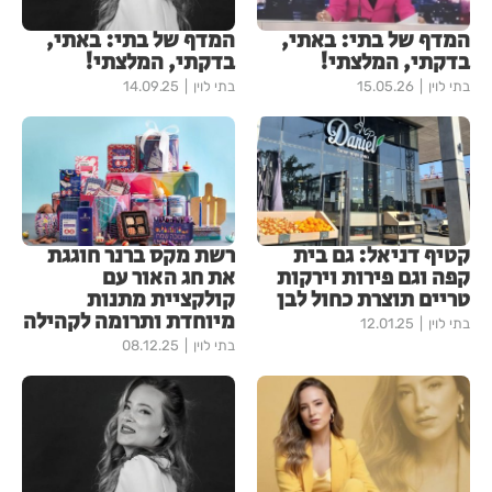
המדף של בתי: באתי,
המדף של בתי: באתי,
בדקתי, המלצתי!
בדקתי, המלצתי!
בתי לוין
15.05.26
בתי לוין
14.09.25
קטיף דניאל: גם בית
רשת מקס ברנר חוגגת
קפה וגם פירות וירקות
את חג האור עם
טריים תוצרת כחול לבן
קולקציית מתנות
מיוחדת ותרומה לקהילה
בתי לוין
12.01.25
בתי לוין
08.12.25