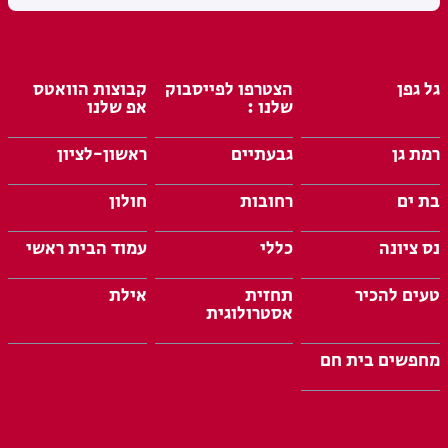
גל גפן
הצטרפו לפייסבוק
קבוצות הוואטס
שלנו :
אפ שלנו
רמת גן
גבעתיים
ראשון-לציון
בת ים
רחובות
חולון
נס ציונה
כללי
עמוד הבית ראשי
טעים להכיר
תחזית
אילת
אסטרולוגית
מחפשים בית חם