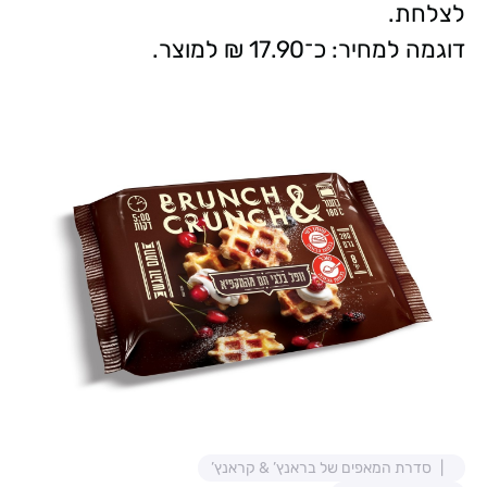
לצלחת.
דוגמה למחיר: כ־17.90 ₪ למוצר.
סדרת המאפים של בראנץ’ & קראנץ’