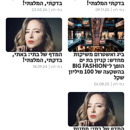
בדקתי המלצתי!
בדקתי, המלצתי!
בתי לוין
09.11.25
בתי לוין
23.03.26
ביג ואשטרום משיקות
המדף של בתי: באתי,
מחדש: קניון בת ים
בדקתי, המלצתי!
הופך ל־BIG FASHION
בתי לוין
18.09.24
בהשקעה של 100 מיליון
שקל
בתי לוין
26.08.25
המדף של בתי: מתנות