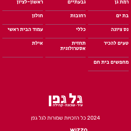
רמת גן
גבעתיים
ראשון-לציון
בת ים
רחובות
חולון
נס ציונה
כללי
עמוד הבית ראשי
טעים להכיר
תחזית
אילת
אסטרולוגית
מחפשים בית חם
2024 כל הזכויות שמורות לגל גפן