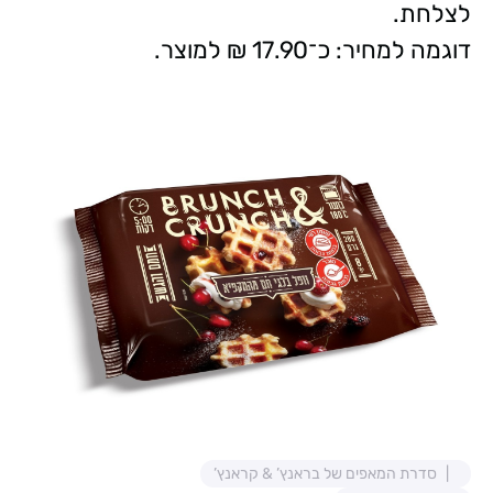
לצלחת.
דוגמה למחיר: כ־17.90 ₪ למוצר.
סדרת המאפים של בראנץ’ & קראנץ’