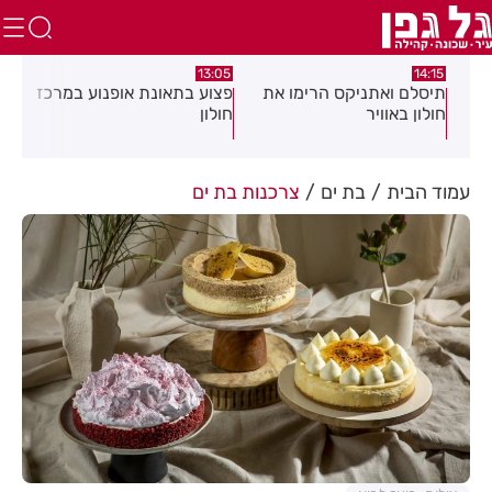
:58
13:05
14:15
תיסלם ואתניקס הרימו את
פצוע בתאונת אופנוע במרכז
גופ
חולון באוויר
חולון
עמוד הבית
בת ים
צרכנות בת ים