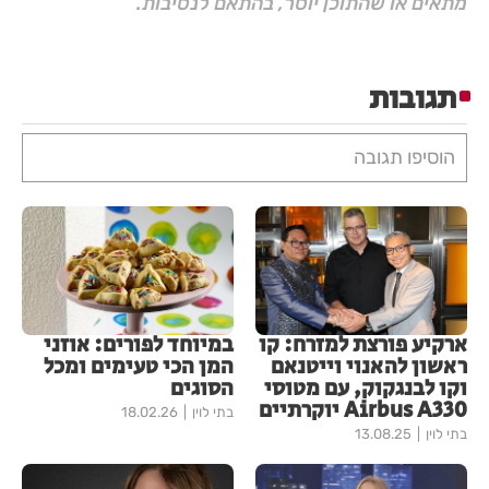
מתאים או שהתוכן יוסר, בהתאם לנסיבות.
תגובות
הוסיפו תגובה
ארקיע פורצת למזרח: קו
במיוחד לפורים: אוזני
ראשון להאנוי וייטנאם
המן הכי טעימים ומכל
וקו לבנגקוק, עם מטוסי
הסוגים
Airbus A330 יוקרתיים
בתי לוין
18.02.26
בתי לוין
13.08.25