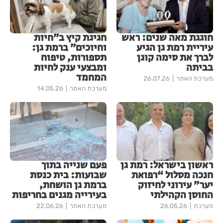
חוגגת מאה שנים: ראש
חגיגת קיץ ב״חיות
עיריית רמת גן הגיע
וחיוכים״ ברמת גן:
לברך את סימה קוגן
תספורות, טיפוח
בביתה
ומבצעי ענק לחיות
המחמד
מערכת האתר
26.07.26
מערכת האתר
14.05.26
ראשון בישראל: רמת גן
פעם שנייה בתוך
חנכה מסלול “רפואת
שבועות: בית כנסת
יער” עירוני לחיזוק
ברמת גן הושחת,
החוסן הקהילתי
בעירייה מגנים בחריפות
מערכת
26.05.26
מערכת האתר
22.06.26