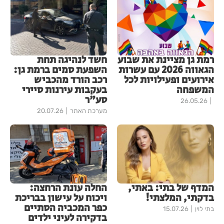
רמת גן מציינת את שבוע
חשד לנהיגה תחת
הגאווה 2026 עם עשרות
השפעת סמים ברמת גן:
אירועים ופעילויות לכל
רכב הורד מהכביש
המשפחה
בעקבות עירנות סיירי
סע"ר
26.05.26
מערכת האתר
20.07.26
המדף של בתי: באתי,
החלה עונת הרחצה:
בדקתי, המלצתי!
ויכוח על עישון בבריכת
כפר המכביה הסתיים
בתי לוין
15.07.26
בדקירה לעיני ילדים