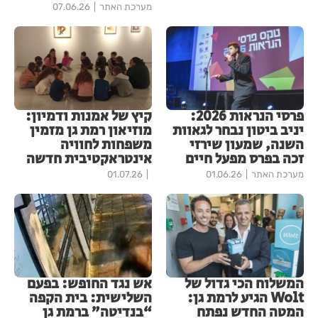
מערכת האתר
07.06.26
פרסי הנראות 2026:
קיץ של אמנות ודמיון:
יניב ביטון נבחר לגאוות
מוזיאון רמת גן מזמין
השנה, שמעון שירזי
משפחות לחוויה
זכה בפרס מפעל חיים
אינטראקטיבית חדשה
מערכת האתר
01.06.26
01.07.26
המשלוח הכי גדול של
אש נגד החופש: בפעם
Wolt הגיע לרמת גן:
השלישית: בית הקפה
המטה החדש נפתח
“בנדיטה” ברמת גן