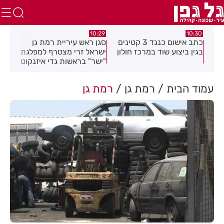
05.08.26
10:29
כתב אישום כנגד 3 קטינים
סגן ראש עיריית רמת גן
חובש איחוד הצלה הציל את
ז חולון
ישראל זרי מצטרף למפלגת
חייה של פעוטה בבת ים
"ישר" בראשות גדי איזנקוט
עמוד הבית
רמת גן
רמת גן