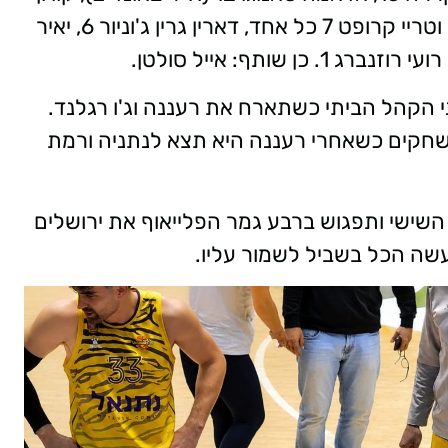
טיילור ועידן זלמנסון 9 כל אחד, נתנאל ארצי וטריי קרופט 7 כל אחד, דארין גרין ג'וניור 6, יאיר
יני הקהל הביתי כשתארח את רעננה וג'ו רגלנד.
סיום העונה הרגילה נותרו לקבוצה 3 משחקים כשאחרי רעננה היא תצא לנתניה ורמת
שישי ותפגוש ברבע גמר הפלייאוף את ירושלים
שה הכל בשביל לשמור עליו.