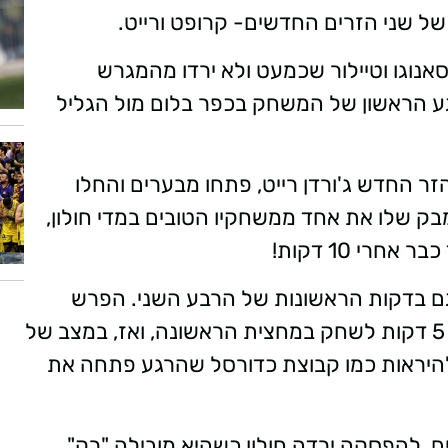
 שני הזרים החדשים- קרופט ורייט.
סאנוגו וטיילור שכמעט ולא ירדו מהמגרש
גע הראשון של המשחק בכפר בלום מול הגליל
הזר החדש ג'ורדן רייט, פתחו מבערים והחלו
בק שלו את אחד ממשחקיו הטובים במדי חולון,
 גם בדקות הראשונות של הרבע השני. הפרש
השיא עמד כבר על 38 נקודות כשנותרו עוד 5 דקות לשחק במחצית הראשונה, ואז, במצב של
לה להיראות כמו קבוצת כדורסל שהרגע פתחה את
ער נזקים, להפסקה ירדה חולון כשהיא מובילה "רק"