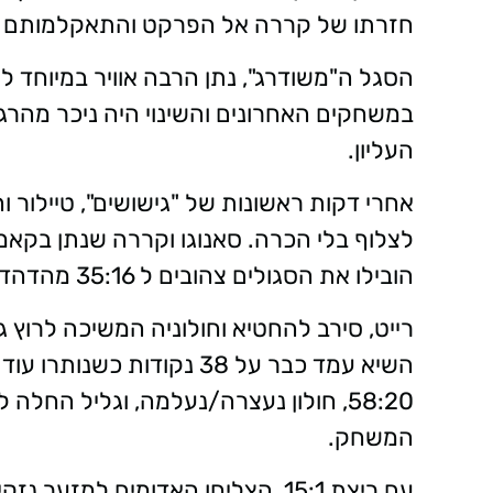
חזרתו של קררה אל הפרקט והתאקלמותם של
הסגל ה"משודרג", נתן הרבה אוויר במיוחד ל
במשחקים האחרונים והשינוי היה ניכר מהר
העליון.
אחרי דקות ראשונות של "גישושים", טיילור ו
לצלוף בלי הכרה. סאנוגו וקררה שנתן בקאמ
הובילו את הסגולים צהובים ל 35:16 מהדהד כבר אחרי 10 דקות!
רייט, סירב להחטיא וחולוניה המשיכה לרוץ
58:20, חולון נעצרה/נעלמה, וגליל הח
המשחק.
עם ריצת 15:1, הצליחו האדומים למז