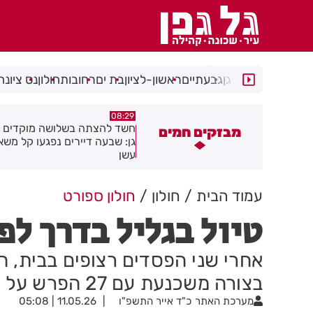
רמת גן
גבעתיים
ראשון-לציון
בת ים
רחובות
חולון
נס ציונה
05:43
08:29
שד להצתה בשלושה מוקדים ברמת
הסוף לקורקינטים הציבוריים בח
מבזקים חמים
ן: שבעה דיירים נפגעו קל משאיפת
שן
עמוד הבית
חולון
חולון ספורט
טיול בגליל בדרך לפ
אחרי שני הפסדים רצופים בבית, ה
בצורה משכנעת עם 27 הפרש על הגליל העליון בכפר בלום
מערכת האתר
כ"ד אייר התשפ"ו
11.05.26 | 05:08