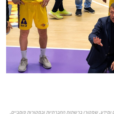
ם ומידע, שמקורו ברשתות החברתיות ובמקורות פומביים,