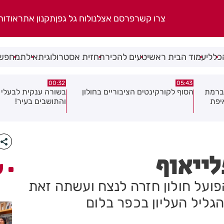
צרו קשר
פרסם אצלנו
לוח גל גפן
תקנון אתר
אודות
כללי
עמוד הבית ראשי
טעים להכיר
תחזית אסטרולוגית
אילת
מחפשי
06.08.26
00:32
ולון
בשורה ענקית לבעלי העסקים
תושב בת ים נעצר בח
והתושבים בעיר!
של צעירה בת 18
לייאוף
ע
פועל חולון חזרה לנצח ועשתה זאת