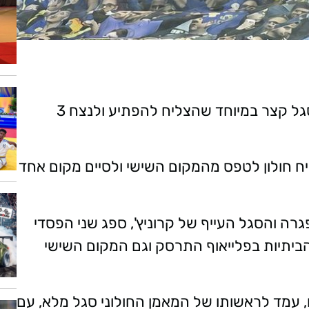
הפועל חולון חזרה מ"פגרת המלחמה" עם סגל קצר במיוחד שהצליח להפתיע ולנצח 3
יח חולון לטפס מהמקום השישי ולסיים מקום אחד
רה והסגל העייף של קרוניץ', ספג שני הפסדי
 הביתיות בפלייאוף התרסק וגם המקום השישי
 עמד לראשותו של המאמן החולוני סגל מלא, עם