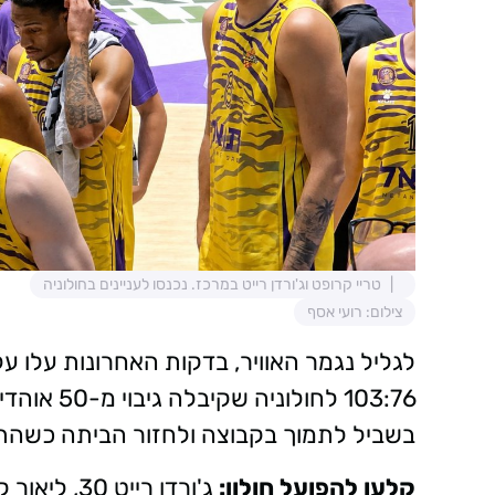
טריי קרופט וג'ורדן רייט במרכז. נכנסו לעניינים בחולוניה
צילום: רועי אסף
לגליל נגמר האוויר, בדקות האחרונות עלו ע
בשביל לתמוך בקבוצה ולחזור הביתה כשהתא
קלעו להפועל חולון: