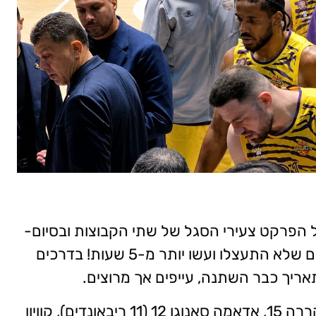
ל הפרקט צעירי הסגל של שתי הקבוצות ובסיום-
103:76 לחולוניה שקיבלה גיבוי מ-50 אוהדים שלא התעצלו ועשו יותר מ-5 שעות! בדרכים
ריך כבר השתנה, עייפים אך מרוצים.
ג'ורדן רייט 30, ליאור קררה 15, אדאמה סאנוגו 12 (11 ריבאונדים), קוויון