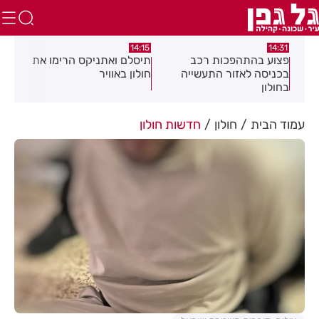
:58
13:05
14:15
תיסלם ואתניקס הרימו את
פצוע בתאונת אופנוע במרכז
גופ
חולון באוויר
חולון
עמוד הבית
חולון
חדשות חולון