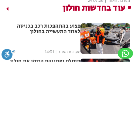
מערכת האתר
29.07.26
עוד בחדשות חולון
פצוע בהתהפכות רכב בכניסה
לאזור התעשייה בחולון
מערכת האתר
14:31
תיסלם ואתניקס הרימו את חולון
באוויר
סגירה
ביטול הבהובים
מונוכרום
ספיה
מערכת האתר
14:15
פצוע בתאונת אופנוע במרכז חולון
ניגודיות גבוהה
שחור צהוב
היפוך צבעים
הדגשת כותרות
מערכת האתר
13:05
הדגשת קישורים
תיאור קבוע
גופן קריא
הגדלת גופן
הסוף לקורקינטים הציבוריים