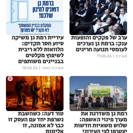
ערב של פקקים והופעות
עיריית רמת גן משיקה
ענק: ברמת גן נערכים
סיוע חסר תקדים:
לעומסי תנועה חריגים
הלוואות ללא ריבית
לשיפוץ מקלטים
מערכת
11.06.26
בבניינים משותפים
מערכת האתר
18.06.26
רמת גן משדרגת את
טור דעה: כשהשבת
מערך פינוי האשפה:
נשרפת יחד עם העסק זו
שלוש משאיות חדשות
כבר לא אמונה, זו
יצטרפו לצי העירוני
אלימות