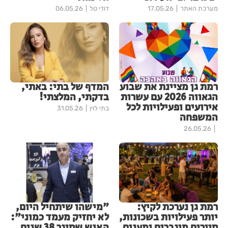
מערכת האתר
17.05.26
דודי טל
06.05.26
רמת גן מציינת את שבוע
המדף של בתי: באתי,
הגאווה 2026 עם עשרות
בדקתי, המלצתי!
אירועים ופעילויות לכל
בתי לוין
31.05.26
המשפחה
26.05.26
רמת גן נערכת לקיץ:
"מישהו שיתחיל היום,
יותר פעילויות בשכונות,
לא יחזיק מעמד כמוני":
סיורים מוגברים ומענים
האיש שסוגר 38 שנים