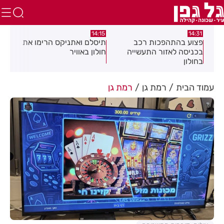
:05
14:15
14:31
מה
פצוע בהתהפכות רכב
תיסלם ואתניקס הרימו את
פצו
בכניסה לאזור התעשייה
חולון באוויר
חול
בחולון
עמוד הבית
רמת גן
רמת גן