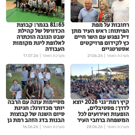
רחובות על מפת
81:65 בגמר: קבוצת
הפיתוח: ראש העיר מתן
הכדורסל של קהילת
דיל נפגש עם השר חיים
שבט הנובה הוכתרה
כץ לקידום פרויקטים
לאלופת ליגת מקומות
אסטרטגיים
העבודה
מערכת האתר
21.06.26
מערכת האתר
17.07.26
קיץ רמת־גני 2026 יוצא
מסיימות עונה עם הרבה
לדרך: פסטיבלים,
יותר מכדורגל: חגיגת
הופעות ואירועים לכל
סיום השנה של קבוצות
המשפחה ברחבי העיר
הבנות בדג הזהב רמת גן
מערכת האתר
28.06.26
מערכת האתר
16.06.26