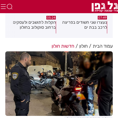
.26
05:18
05:24
צה
הקלות לתושבים ולעסקים
תושב חולון נעצר בתום
תוש
ברחוב סוקולוב בחולון
מרדף בעקבות אירוע
לאי
דקירות
עסק
עמוד הבית
חולון
חדשות חולון