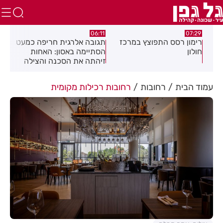
:27
06:11
07:29
רימון רסס התפוצץ במרכז
תגובה אלרגית חריפה כמעט
חול
חולון
הסתיימה באסון: האחות
ישר
זיהתה את הסכנה והצילה
את המטופל
עמוד הבית
רחובות
רחובות רכילות מקומית