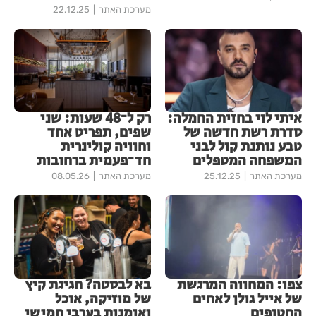
מערכת האתר
22.12.25
איתי לוי בחזית החמלה:
רק ל־48 שעות: שני
סדרת רשת חדשה של
שפים, תפריט אחד
טבע נותנת קול לבני
וחוויה קולינרית
המשפחה המטפלים
חד־פעמית ברחובות
מערכת האתר
25.12.25
מערכת האתר
08.05.26
צפו: המחווה המרגשת
בא לבסטה? חגיגת קיץ
של אייל גולן לאחים
של מוזיקה, אוכל
החטופים
ואומנות בערבי חמישי