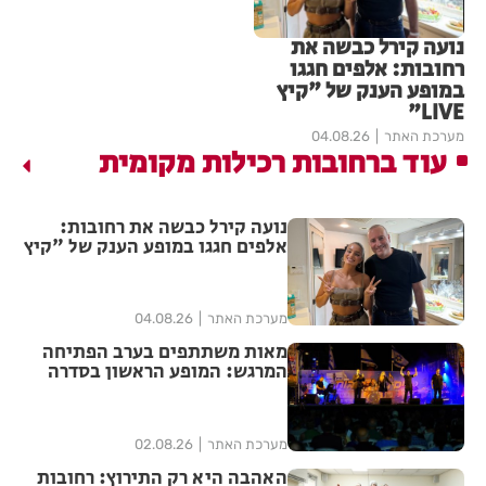
נועה קירל כבשה את
רחובות: אלפים חגגו
במופע הענק של "קיץ
LIVE"
מערכת האתר
04.08.26
עוד ברחובות רכילות מקומית
נועה קירל כבשה את רחובות:
אלפים חגגו במופע הענק של "קיץ
LIVE"
מערכת האתר
04.08.26
מאות משתתפים בערב הפתיחה
המרגש: המופע הראשון בסדרה
הנוסטלגית "שרים לך רחובות"
יצא לדרך בפעם ה-17
מערכת האתר
02.08.26
האהבה היא רק התירוץ: רחובות