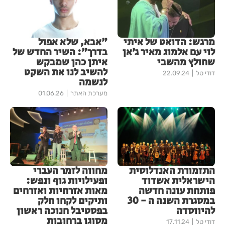
מרגש: הדואט של איתי
"אבא, שלא אפול
לוי עם אלמוג מאיר ג׳אן
בדרך": השיר החדש של
שחולץ מהשבי
איתן כהן שמבקש
להשיב לנו את השקט
דודי טל
22.09.24
לנשמה
מערכת האתר
01.06.26
התזמורת האנדלוסית
מחווה לזמר העברי
הישראלית אשדוד
ופעילויות גוף ונפש:
פותחת עונה חדשה
מאות אזרחיות ואזרחים
במסגרת השנה ה - 30
ותיקים לקחו חלק
להיווסדה
בפסטיבל חנוכה ראשון
מסוגו ברחובות
דודי טל
17.11.24