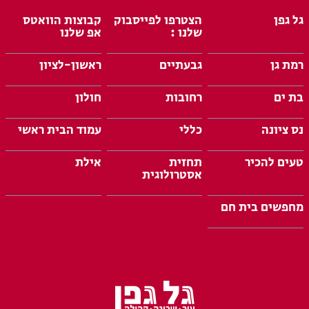
גל גפן
הצטרפו לפייסבוק
קבוצות הוואטס
שלנו :
אפ שלנו
רמת גן
גבעתיים
ראשון-לציון
בת ים
רחובות
חולון
נס ציונה
כללי
עמוד הבית ראשי
טעים להכיר
תחזית
אילת
אסטרולוגית
מחפשים בית חם