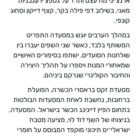
ארנצ׳יני מח עצם ותרד על גספצ׳יו עגבניות
מאגי, בשילוב דפי פילה בקר, קצף דייקון וסחוג
קונפי.
במהלך הערבים יוגש במסעדה התפריט
המשותף בלבד, כאשר שני השפים יעברו בין
שולחנות הסועדים, ישתפו בסיפורים האישיים
שמאחורי המנות ויספרו על תהליך היצירה
והחיבור הקולינרי שנרקם ביניהם.
מסעדת זקס בראסרי הכשרה, הפועלת
ברחובות, נחשבת לאחת המסעדות הבולטות
בתחום הפיין דיינינג הכשר בישראל. המסעדה,
בניצוחו של השף דוד לוי, מציעה מטבח
ישראלי־ים תיכוני מוקפד המבוסס על חומרי