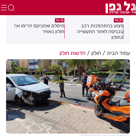
:05
14:15
14:31
מה
פצוע בהתהפכות רכב
תיסלם ואתניקס הרימו את
פצו
בכניסה לאזור התעשייה
חולון באוויר
חול
בחולון
עמוד הבית
חולון
חדשות חולון