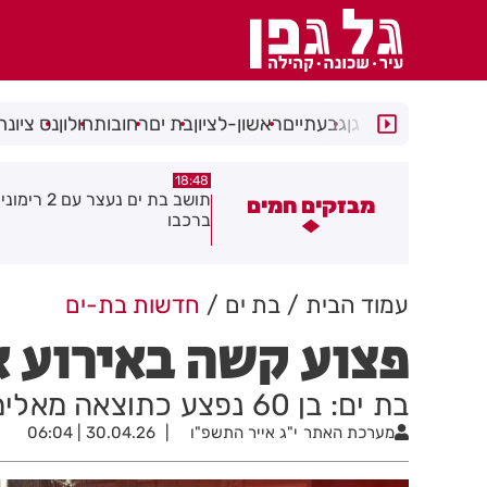
רמת גן
גבעתיים
ראשון-לציון
בת ים
רחובות
חולון
נס ציונה
16:21
18:48
תושב בת ים נעצר עם 2 רימוני רסס
יום שני ברציפות: שני שוהים בל
מבזקים חמים
רכבו
חוקיים אותרו ברמת גן בעקבות 
של תושבת
עמוד הבית
בת ים
חדשות בת-ים
פצוע קשה באירוע א
בת ים: בן 60 נפצע כתוצאה מאלימות - מצבו קשה
מערכת האתר
י"ג אייר התשפ"ו
30.04.26 | 06:04