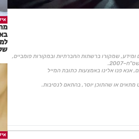
איל
מה 
באמ
למש
של 
ם ומידע, שמקורו ברשתות החברתיות ובמקורות פומביים,
ם, אנא פנו אלינו באמצעות כתובת המייל
 מתאים או שהתוכן יוסר, בהתאם לנסיבות.
איל