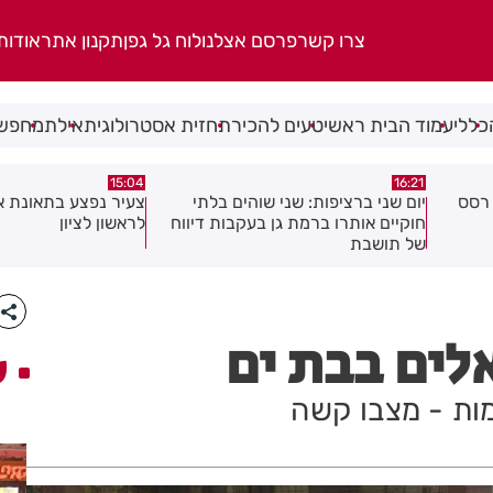
צרו קשר
פרסם אצלנו
לוח גל גפן
תקנון אתר
אודות
כללי
עמוד הבית ראשי
טעים להכיר
תחזית אסטרולוגית
אילת
מחפשי
14:52
15:04
תי
צעיר נפצע בתאונת אופנוע בכניסה
כתב אישום נגד תושב
דיווח
לראשון לציון
בעקבות התעללות בפ
אביב
לים בבת ים
ע