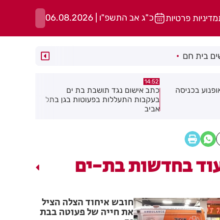
כ"ג אב התשפ"ו | 06.08.2026
מדיניות פרטיות
ם בית חם
11:43
14:37
ת בת ים
בן 91 מראשון לציון ניסה לרצוח את
תיסלם ואתנ
עוטות בגן בתל
אישתו בדקירות סכין
וד בחדשות בת-ים
חובש איחוד הצלה הציל
את חייה של פעוטה בבת