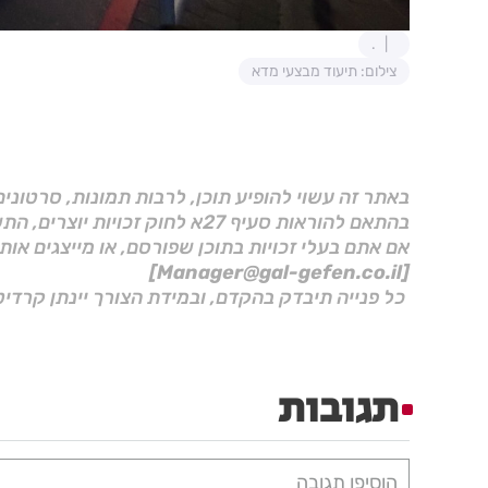
.
צילום: תיעוד מבצעי מדא
באתר זה עשוי להופיע תוכן, לרבות תמונות, סרטוני
בהתאם להוראות סעיף 27א לחוק זכויות יוצרים, התשס"ח–2007.
אם אתם בעלי זכויות בתוכן שפורסם, או מייצגים אות
[Manager@gal-gefen.co.il]
כל פנייה תיבדק בהקדם, ובמידת הצורך יינתן קרדיט
תגובות
הוסיפו תגובה