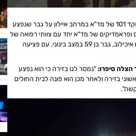
הלילה (בין רביעי לחמישי), התקבל דיווח במוקד 101 של מד"א במרחב איילון על גבר שנפצע
 ופראמדיקים של מד"א יחד עם צוותי רפואה של
איחוד הצלה, העניקו טיפול רפואי ופינו לבי"ח איכילוב, גבר בן 59 במצב בינוני, עם פציעה
 הצלה סיפרו:
"נמסר לנו בזירה כי הוא נפצע
שוני בזירה ולאחר מכן הוא פונה לבית החולים
קשה".