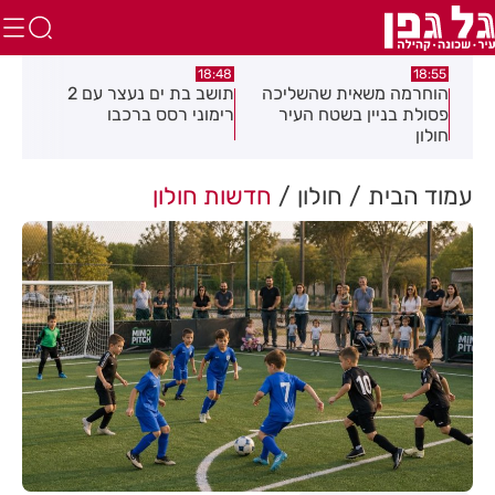
16:21
18:48
 משאית שהשליכה
תושב בת ים נעצר עם 2
יום שני ברציפות:
ניין בשטח העיר
רימוני רסס ברכבו
בלתי חוקיים אות
בעקבות דיווח ש
עמוד הבית
חולון
חדשות חולון