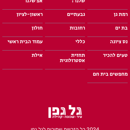
שלנו :
אפ שלנו
רמת גן
גבעתיים
ראשון-לציון
בת ים
רחובות
חולון
נס ציונה
כללי
עמוד הבית ראשי
טעים להכיר
תחזית
אילת
אסטרולוגית
מחפשים בית חם
2024 כל הזכויות שמורות לגל גפן