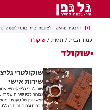
רמת גן
גבעתיים
ראשון-לציון
בת ים
רחובות
חולון
נס ציונה
עמוד הבית
תגיות
שוקולד
שוקולד
שוקולטרי גליצק
שירות אישי
שוקולטרי גליצקי היא אח
גבוהה לבין שירות שמרגיש
יוצא דופן של טעמים, ממש
זוכרים וגם חוזרים בגללו.