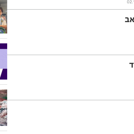
02.
אב
ד