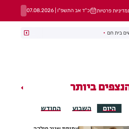
כ"ד אב התשפ"ו | 07.08.2026
מדיניות פרטיות
ם בית חם
נצפים ביותר
היום
השבוע
החודש
עמותת שניר חילקה