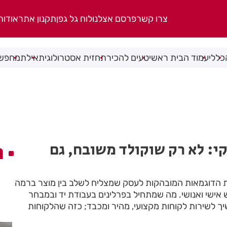
צרו קשר
פרסם אצלנו
לוח גל גפן
תקנון אתר
אודות
כללי
עמוד הבית ראשי
טעים להכיר
תחזית אסטרולוגית
אילת
מחפשי
י: לא רק שוקולד משובח, גם
ה
ת הדוגמאות המובהקות לעסק שמצליח לשלב בין מוצר ברמה
 אישי ואנושי. מה שמתחיל בפרלינים בעבודת יד ובמבחר
יך לשירות לקוחות מקצועי, מהיר ומכבד; כזה שהלקוחות