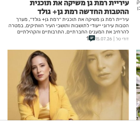
עיריית רמת גן משיקה את תוכנית
ק
ן
ההטבות החדשה רמת גן+ גולד
עיריית רמת גן משיקה את תוכנית ״רמת גן+ גולד״, מערך
הטבות עירוני ייעודי לתושבות ותושבי העיר הוותיקים, במטרה
להרחיב את המענים החברתיים, התרבותיים והקהילתיים
1
ולהמשיך לשפר את איכות החיים בגיל השלישי.
דודי טל
15.07.26
המדף של בתי: באתי, בדקתי, המלצתי!
השקות הבישום של מותגי העל, מוצרי האיפור הנועזים
ניגודיות גבוהה
שחור צהוב
היפוך צבעים
הדגשת כותרות