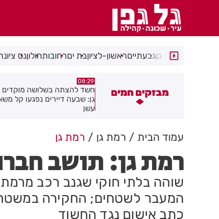
רמת גן
גבעתיים
ראשון-לציון
בת ים
רחובות
חולון
נס ציונה
05:43
08:29
שד להצתה בשלושה מוקדים ברמת
הסוף לקורקינטים הציבוריים בח
מבזקים חמים
ן: שבעה דיירים נפגעו קל משאיפת
שן
עמוד הבית
רמת גן
רמת גן
רמת גן: תושב חברו
שוהה בלתי חוקי שגנב רכב מרמת גן
המעבר לשטחים; החקירה במשטרת 
כתב אישום נגד החשוד