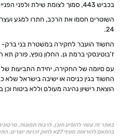
בכביש 443, סמוך לצומת שילת ולפני הפנייה לכביש 446 המוביל לשטחי הרשות.
השוטרים חסמו את הרכב, חתרו למגע ועצרו 
24.
החשוד הועבר לחקירה במשטרת בני ברק- רמ
ז'בוטינסקי ברמת גן. החלון נופץ, פורק תא 
עם סיומה של החקירה, יחידת התביעות של 
החשוד בגין כניסה או ישיבה בישראל שלא כח
הוצאת רישיון נהיגה מעולם וללא ביטוח וכן
באתר זה עשוי להופיע תוכן, לרבות תמונות, סרטוני
בהתאם להוראות סעיף 27א לחוק זכויות יוצרים, התשס"ח–2007.