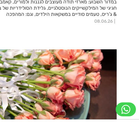
במדור השבוע: מארזי תודה מעוצבים לגננות ולמורים, קאמב
חגיגי של המילקשייקים הנוסטלגיים, גלידת הסולידריות של ב
& ג'ריס, טעמים סודיים במשקאות הילדים, וגם: המהפכה
הבריאותית של "מלכת הג'לי" והסדרה שתציל אתכם מכאבי
08.06.26
גב ופרקים. גזרו ושמרו
קונים לשבת קרוב לבית: רמת גן משיקה
מיזם חדש לחיזוק העסקים המקומיים
ניווט מקלדת
ביטול הבהובים
מונוכרום
ספיה