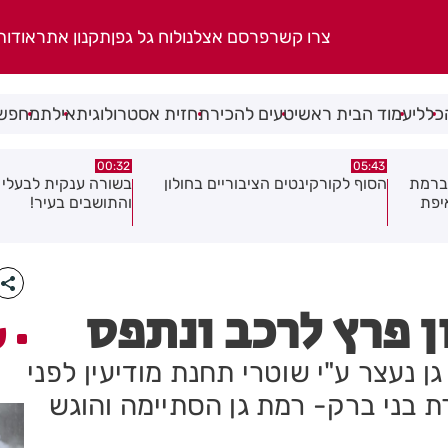
צרו קשר
פרסם אצלנו
לוח גל גפן
תקנון אתר
אודות
כללי
עמוד הבית ראשי
טעים להכיר
תחזית אסטרולוגית
אילת
מחפשי
06.08.26
00:32
ולון
בשורה ענקית לבעלי העסקים
תושב בת ים נעצר בח
והתושבים בעיר!
של צעירה בת 18
ן פרץ לרכב ונתפס
ע
 נעצר ע"י שוטרי תחנת מודיעין לפני
בני ברק- רמת גן הסתיימה והוגש