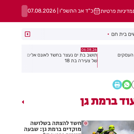
כ"ד אב התשפ"ו | 07.08.2026
מדיניות פרטיות
ם בית חם
06.08.26
06.08.26
שד לאונס אלים
חולון תקבל 2.5 מיליון שקלים
נעצר תושב 
להפחתת זיהום האוויר מתחבורה
שאיים על 
גן בקבוצת 
וד ברמת גן
חשד להצתה בשלושה
מוקדים ברמת גן: שבעה