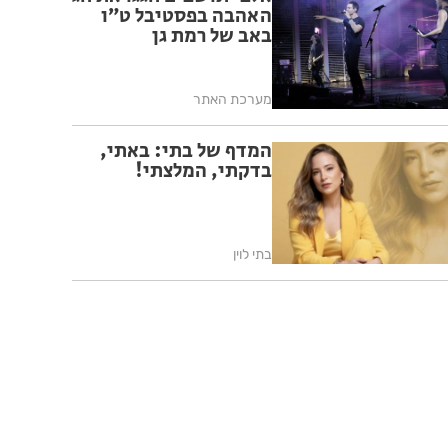
האהבה בפסטיבל ט״ו
באב של רמת גן
מערכת האתר
המדף של בתי: באתי,
בדקתי, המלצתי!
בתי לוין