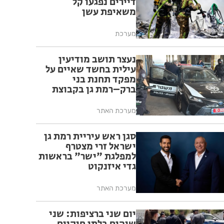
דיירים נפגעו קל
משאיפת עשן
מערכת
נעצר תושב מודיעין
עילית בחשד שאיים על
מפקד תחנת בני
ברק–רמת גן בקבוצת
ווטסאפ
מערכת האתר
סגן ראש עיריית רמת גן
ישראל זרי מצטרף
למפלגת "ישר" בראשות
גדי איזנקוט
מערכת האתר
יום שני ברציפות: שני