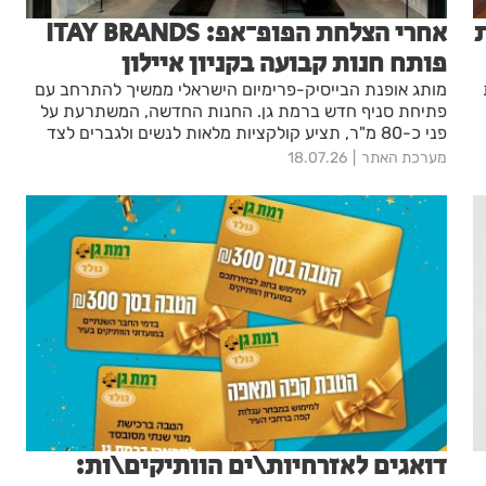
אחרי הצלחת הפופ־אפ: ITAY BRANDS
פותח חנות קבועה בקניון איילון
מותג אופנת הבייסיק-פרימיום הישראלי ממשיך להתרחב עם
פתיחת סניף חדש ברמת גן. החנות החדשה, המשתרעת על
פני כ-80 מ"ר, תציע קולקציות מלאות לנשים ולגברים לצד
פריטי הדגל של המותג.
מערכת האתר
18.07.26
דואגים לאזרחיות\ים הוותיקים\ות: