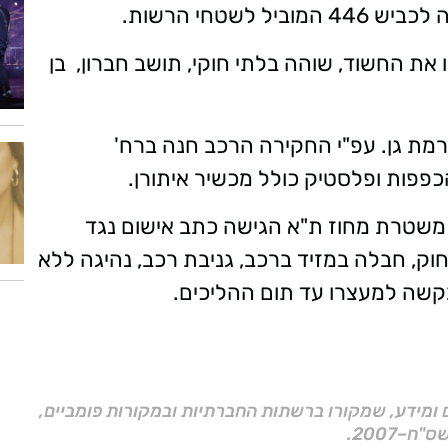
את החשוד, שוהה בלתי חוקי, תושב חברון, בן
ת גן. עפ"י החקירה הרכב חנה ברח'
הכפפות ופלסטיק כולל מכשיר איתורן.
משטרת מחוז ת"א הגישה כתב אישום נגד
וק, חבלה במזיד ברכב, גניבת רכב, נהיגה ללא
 בקשה למעצרו עד תום ההליכים.
ם ומידע, שמקורו ברשתות החברתיות ובמקורות פומביים,