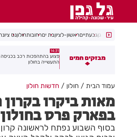
רמת גן
גבעתיים
ראשון-לציון
בת ים
רחובות
חולון
נס ציונה
14:15
14:31
צוע בהתהפכות רכב בכניסה לאזור
תיסלם ואתניקס הרימו את חולון
מבזקים חמים
תעשייה בחולון
באוויר
עמוד הבית
חולון
חדשות חולון
מאות ביקרו בקרון 
בפארק פרס בחולון
בסוף השבוע נפתח לראשונה קרון ה