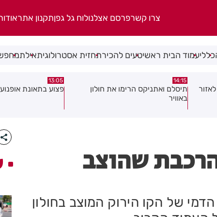
צרו קשר
פרסם אצלנו
לוח גל גפן
תקנון אתר
אודות
כללי
עמוד הבית ראשי
טעים להכיר
תחזית אסטרולוגית
אילת
מחפשי
08:58
13:05
פצוע בתאונת אופנוע במרכז חולון
גופה נפלטה אל חוף ב
הרכבת שהוצב
ע
דמי של הקו הירוק המוצב בחולון