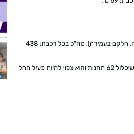
בכל קרון נכנסים 219 נוסעים (חלקם בישיבה, חלקם בעמידה), סה"כ בכל רכבת: 438
בחולון, יהיו כ-18 תחנות כחלק מהקו הירוק שיכלול 62 תחנות והוא צפוי להיות פעיל החל