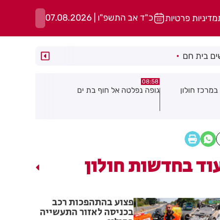
כ"ד אב התשפ"ו | 07.08.2026
מדיניות פרטיות
ם בית חם
05:43
08:29
ת ים
חשד להצתה בשלושה מוקדים ברמת
הסוף לקורקי
גן: שבעה דיירים נפגעו קל משאיפת
עשן
וד בחדשות חולון
פצוע בהתהפכות רכב
בכניסה לאזור התעשייה