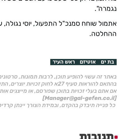
נגמרה".
אתמול שוחח סמנכ"ל התפעול, יוסי נגולה, 
ההחלטה.
בת ים
אוטיזם
ראש העיר
באתר זה עשוי להופיע תוכן, לרבות תמונות, סרטוני
בהתאם להוראות סעיף 27א לחוק זכויות יוצרים, התשס"ח–2007.
אם אתם בעלי זכויות בתוכן שפורסם, או מייצגים אות
[Manager@gal-gefen.co.il]
כל פנייה תיבדק בהקדם, ובמידת הצורך יינתן קרדיט
תגובות