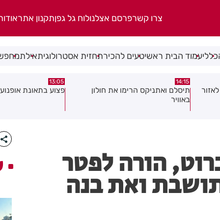
צרו קשר
פרסם אצלנו
לוח גל גפן
תקנון אתר
אודות
כללי
עמוד הבית ראשי
טעים להכיר
תחזית אסטרולוגית
אילת
מחפשי
08:58
13:05
פצוע בתאונת אופנוע במרכז חולון
גופה נפלטה אל חוף ב
רוט, הורה לפטר
ע
תושבת ואת בנה