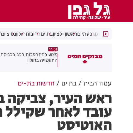
רמת גן
גבעתיים
ראשון-לציון
בת ים
רחובות
חולון
נס ציונה
14:15
14:31
צוע בהתהפכות רכב בכניסה לאזור
תיסלם ואתניקס הרימו את חולון
מבזקים חמים
תעשייה בחולון
באוויר
עמוד הבית
בת ים
חדשות בת-ים
ראש העיר, צביקה ב
עובד לאחר שקילל 
האוטיסט