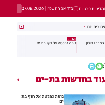
כ"ד אב התשפ"ו | 07.08.2026
מדיניות פרטיות
ם בית חם
05:43
08:29
ת ים
חשד להצתה בשלושה מוקדים ברמת
הסוף לקורקי
גן: שבעה דיירים נפגעו קל משאיפת
עשן
וד בחדשות בת-ים
גופה נפלטה אל חוף בת
ים