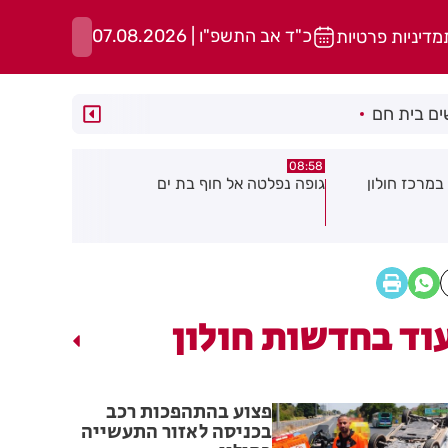
כ"ד אב התשפ"ו | 07.08.2026
מדיניות פרטיות
ם בית חם
05:43
08:29
ת ים
חשד להצתה בשלושה מוקדים ברמת
הסוף לקורקי
גן: שבעה דיירים נפגעו קל משאיפת
עשן
וד בחדשות חולון
פצוע בהתהפכות רכב
בכניסה לאזור התעשייה