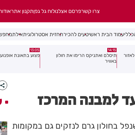
צרו קשר
פרסם אצלנו
לוח גל גפן
תקנון אתר
אודות
כללי
עמוד הבית ראשי
טעים להכיר
תחזית אסטרולוגית
אילת
מחפשי
08:58
13:05
פצוע בתאונת אופנוע במרכז חולון
גופה נפלטה אל חוף ב
ד למבנה המרכז
ע
פל בחולון גרם לנזקים גם במקומות