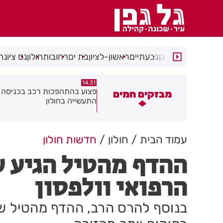
רמת גן
גבעתיים
ראשון-לציון
בת ים
רחובות
חולון
נס ציונה
14:15
14:31
צוע בהתהפכות רכב בכניסה לאזור
תיסלם ואתניקס הרימו את חולון
מבזקים חמים
תעשייה בחולון
באוויר
עמוד הבית
חולון
חדשות חולון
ההדף מהטיל הגיע ע
הרפואי וולפסון
בנוסף להרס הרב, ההדף מהטיל שנ