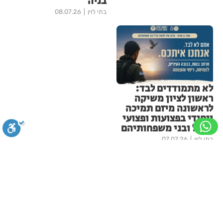
בניה
בתי לוין
08.07.26
לא מתמודדים לבד:
ראשון לציון משיקה
לראשונה מיזם תמיכה
ייחודי בפצועות ופצועי
צה״ל ובני משפחותיהם
בתי לוין
07.07.26
עוד בחדשות ראשון-לציון
סגירה
ביטול הבהובים
מונוכרום
ספיה
פרשת ראה - להגיע לקומה 20
ולחזור!
ניגודיות גבוהה
שחור צהוב
היפוך צבעים
הדגשת כותרות