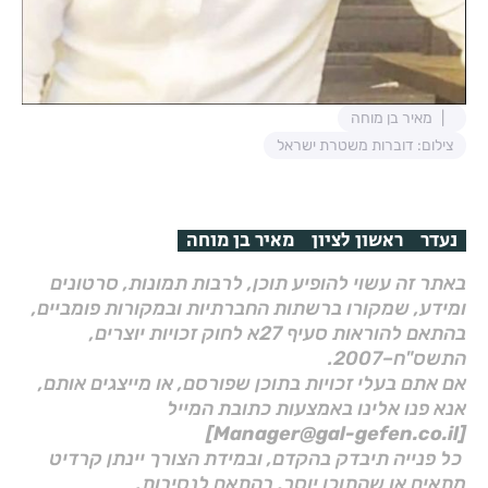
מאיר בן מוחה
צילום: דוברות משטרת ישראל
נעדר
ראשון לציון
מאיר בן מוחה
באתר זה עשוי להופיע תוכן, לרבות תמונות, סרטונים
ומידע, שמקורו ברשתות החברתיות ובמקורות פומביים,
בהתאם להוראות סעיף 27א לחוק זכויות יוצרים,
התשס"ח–2007.
אם אתם בעלי זכויות בתוכן שפורסם, או מייצגים אותם,
אנא פנו אלינו באמצעות כתובת המייל
[Manager@gal-gefen.co.il]
כל פנייה תיבדק בהקדם, ובמידת הצורך יינתן קרדיט
מתאים או שהתוכן יוסר, בהתאם לנסיבות.