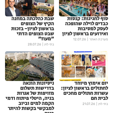
סוף לחגיגות: קנסות
שבת כהלכתה במחנה
כבדים לוילה שהופכה
הקיץ של הצופים
לעסק למסיבות
בראשון לציון- בזכות
ואירועים בראשון לציון
שבט הצופים הדתי
"מעוז"
מערכת האתר
12.07.26
בתי לוין
28.07.26
יום אימוץ מיוחד
ניסיונות הונאה
לחתולים בראשון לציון:
בדרישות תשלום
עשרות חתולים מחכים
מזויפות של אגרות
לבית חם
בניה, היטלי פיתוח ודמי
הקמה למים וביוב
בתי לוין
21.07.26
למבקשי בקשות להיתר