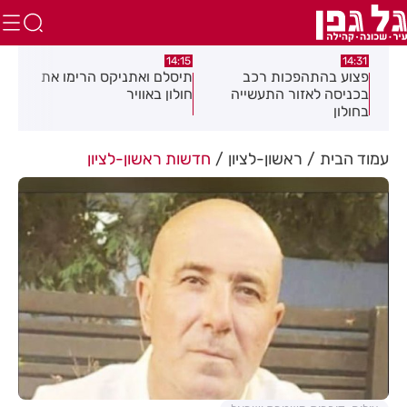
:05
14:15
14:31
מה
פצוע בהתהפכות רכב
תיסלם ואתניקס הרימו את
פצו
בכניסה לאזור התעשייה
חולון באוויר
חול
בחולון
עמוד הבית
ראשון-לציון
חדשות ראשון-לציון