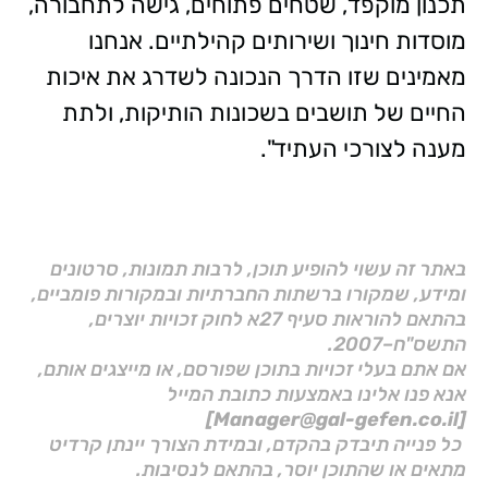
תכנון מוקפד, שטחים פתוחים, גישה לתחבורה,
מוסדות חינוך ושירותים קהילתיים. אנחנו
מאמינים שזו הדרך הנכונה לשדרג את איכות
החיים של תושבים בשכונות הותיקות, ולתת
מענה לצורכי העתיד".
באתר זה עשוי להופיע תוכן, לרבות תמונות, סרטונים
ומידע, שמקורו ברשתות החברתיות ובמקורות פומביים,
בהתאם להוראות סעיף 27א לחוק זכויות יוצרים,
התשס"ח–2007.
אם אתם בעלי זכויות בתוכן שפורסם, או מייצגים אותם,
אנא פנו אלינו באמצעות כתובת המייל
[Manager@gal-gefen.co.il]
כל פנייה תיבדק בהקדם, ובמידת הצורך יינתן קרדיט
מתאים או שהתוכן יוסר, בהתאם לנסיבות.