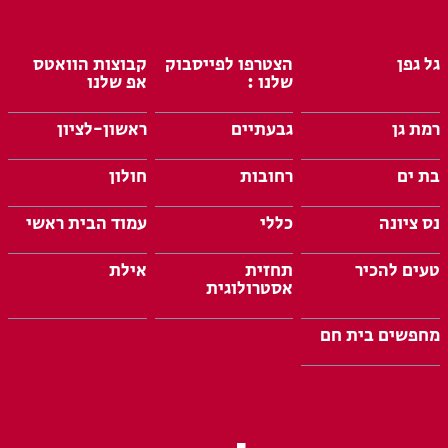
גל גפן
הצטרפו לפייסבוק
קבוצות הוואטס
שלנו :
אפ שלנו
רמת גן
גבעתיים
ראשון-לציון
בת ים
רחובות
חולון
נס ציונה
כללי
עמוד הבית ראשי
טעים להכיר
תחזית
אילת
אסטרולוגית
מחפשים בית חם