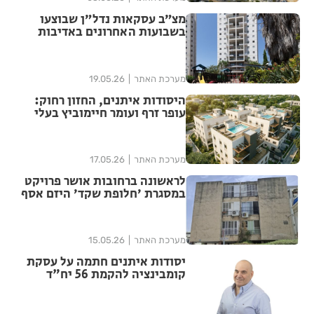
מצ״ב עסקאות נדל״ן שבוצעו
בשבועות האחרונים באדיבות
סוכנות הנדל״ן ״דיור פלוס״
ברחובות
מערכת האתר
19.05.26
היסודות איתנים, החזון רחוק:
עופר זרף ועומר חיימוביץ בעלי
"יסודות איתנים" מביאים יותר
מ- 30 שנות עוצמה נדל"נית וגב
בורסאי הביתה לרחובות
מערכת האתר
17.05.26
לראשונה ברחובות אושר פרויקט
במסגרת ׳חלופת שקד׳ היזם אסף
נחשוני יאבק להגדיל את זכויות
הבנייה
מערכת האתר
15.05.26
יסודות איתנים חתמה על עסקת
קומבינציה להקמת 56 יח"ד
ברחובות