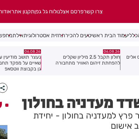
צרו קשר
פרסם אצלנו
לוח גל גפן
תקנון אתר
אודות
כללי
עמוד הבית ראשי
טעים להכיר
תחזית אסטרולוגית
אילת
מחפשי
06.08.26
06.08.26
נעצר תושב מודיעין עילית בחשד
מקהלה אחת לכולם בר
ה
שאיים על מפקד תחנת בני ברק–רמת
גן בקבוצת ווטסאפ
דד מעדניה בחולון
ע
 פרץ למעדניה בחולון - יחידת
 אישום