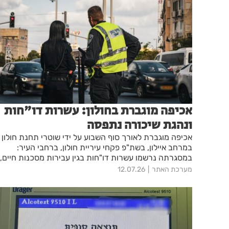
אכיפה מוגברת בחולון: עשרות דו"חות
ונהגת שיכורה נתפסה
אכיפה מוגברת לאורך סוף השבוע על ידי שוטרי תחנת חולון
במרחב איילון, בשת"פ פקחי עיריית חולון, ברחבי העיר:
במסגרתה נרשמו עשרות דו"חות בגין עבירות מסכנות חיים,
ונהגת נתפסה כשהיא נוהגת תחת השפעת אלכוהול – זאת
מערכת האתר
12.07.26
על רקע פעילות נחושה ומתמשכת שהובילה למאות החרמות
של כלי מיקרומוביליטי מתחילת השנה