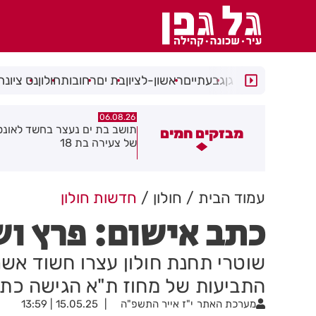
רמת גן
גבעתיים
ראשון-לציון
בת ים
רחובות
חולון
נס ציונה
06.08.26
06.08.26
ושב בת ים נעצר בחשד לאונס אלים
חולון תקבל 2.5 מיליון שקלים
מבזקים חמים
ל צעירה בת 18
להפחתת זיהום האוויר מתחבור
עמוד הבית
חולון
חדשות חולון
כתב אישום: פרץ וש
שוטרי תחנת חולון עצרו חשוד אשר
התביעות של מחוז ת"א הגישה כתב
מערכת האתר
י"ז אייר התשפ"ה
15.05.25 | 13:59