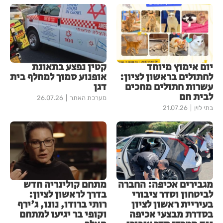
יום אימוץ מיוחד
קטין נפצע בתאונת
לחתולים בראשון לציון:
אופנוע סמוך למחלף בית
עשרות חתולים מחכים
דגן
לבית חם
מערכת האתר
26.07.26
בתי לוין
21.07.26
מגבירים אכיפה: החברה
מתחם קולינריה חדש
לביטחון וסדר ציבורי
בדרך לראשון לציון:
בעיריית ראשון לציון
רותי ברודו, נונו, ג'ירף
בסדרת מבצעי אכיפה
וקופי בר יגיעו למתחם