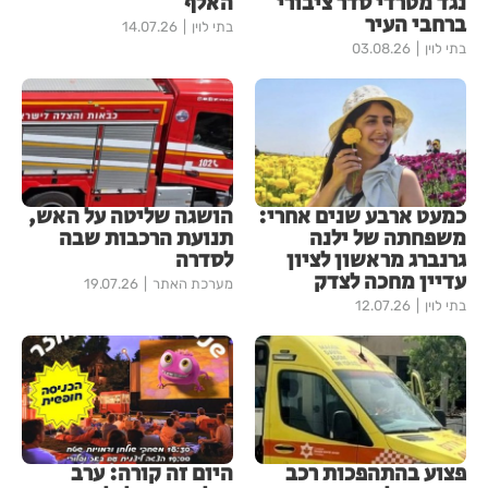
נגד מטרדי סדר ציבורי
האלף
ברחבי העיר
בתי לוין
14.07.26
בתי לוין
03.08.26
כמעט ארבע שנים אחרי:
הושגה שליטה על האש,
משפחתה של ילנה
תנועת הרכבות שבה
גרנברג מראשון לציון
לסדרה
עדיין מחכה לצדק
מערכת האתר
19.07.26
בתי לוין
12.07.26
פצוע בהתהפכות רכב
היום זה קורה: ערב