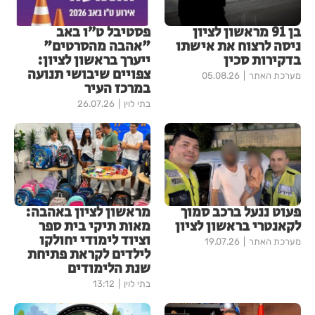
בן 91 מראשון לציון
פסטיבל ט״ו באב
ניסה לרצוח את אישתו
"אהבה מהסרטים"
בדקירות סכין
ייערך בראשון לציון:
צפויים שיבושי תנועה
מערכת האתר
05.08.26
במרכז העיר
בתי לוין
26.07.26
פעוט ננעל ברכב סמוך
מראשון לציון באהבה:
לקאנטרי בראשון לציון
מאות תיקי בית ספר
וציוד לימודי יחולקו
מערכת האתר
19.07.26
לילדים לקראת פתיחת
שנת הלימודים
בתי לוין
13:12