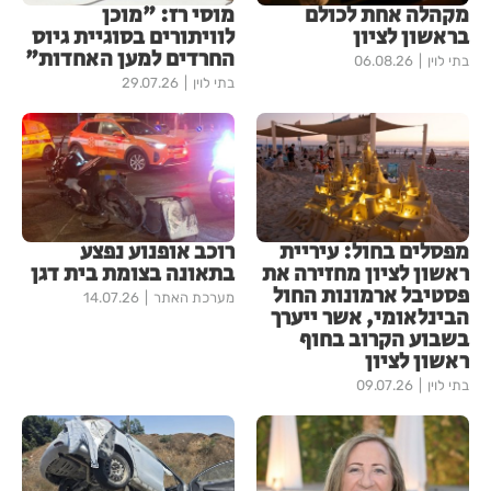
מקהלה אחת לכולם
מוסי רז: "מוכן
בראשון לציון
לוויתורים בסוגיית גיוס
החרדים למען האחדות"
בתי לוין
06.08.26
בתי לוין
29.07.26
מפסלים בחול: עיריית
רוכב אופנוע נפצע
ראשון לציון מחזירה את
בתאונה בצומת בית דגן
פסטיבל ארמונות החול
מערכת האתר
14.07.26
הבינלאומי, אשר ייערך
בשבוע הקרוב בחוף
ראשון לציון
בתי לוין
09.07.26