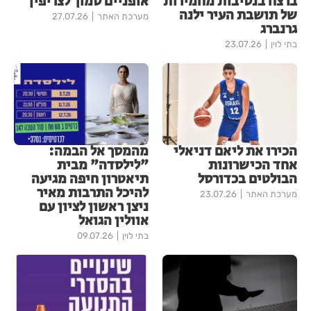
ברצח בנסיבות מחמירות
אופניים סמוך לצריפין
של תושבת העיר ילנה
מערכת האתר
27.07.26
גרנברג
בתי לוין
23.07.26
הכירו את ליאם דניאלי
מהמסך אל הבמה:
אחד הכישרונות
"לילסדה" מבית
הבולטים בכדורסל
תיאטרון חיפה מגיעה
להיכל התרבות מאיר
מערכת האתר
23.07.26
ניצן ראשון לציון עם
אוולין הגואל
בתי לוין
09.07.26