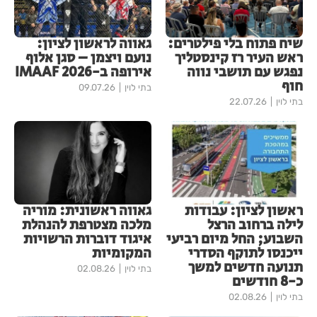
שיח פתוח בלי פילטרים:
גאווה לראשון לציון:
ראש העיר רז קינסטליך
נועם ויצמן – סגן אלוף
נפגש עם תושבי נווה
אירופה ב-IMAAF 2026
חוף
בתי לוין
09.07.26
בתי לוין
22.07.26
ראשון לציון: עבודות
גאווה ראשונית: מוריה
לילה ברחוב הרצל
מלכה מצטרפת להנהלת
השבוע; החל מיום רביעי
איגוד דוברות הרשויות
ייכנסו לתוקף הסדרי
המקומיות
תנועה חדשים למשך
בתי לוין
02.08.26
כ-8 חודשים
בתי לוין
02.08.26