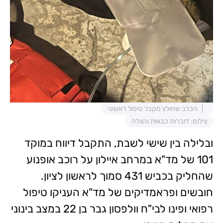
הכלב שחולץ מקבל טיפול ראשוני
צילום: דוברות כבאות והצלה
ובלילה בין שישי לשבת, התקבל דיווח במוקד
101 של מד"א במרחב איילון על רוכב אופנוע
שהחליק בכביש 431 סמוך לראשון לציון.
חובשים ופראמדיקים של מד"א העניקו טיפול
רפואי ופינו לבי"ח וולפסון גבר בן 22 במצב בינוני