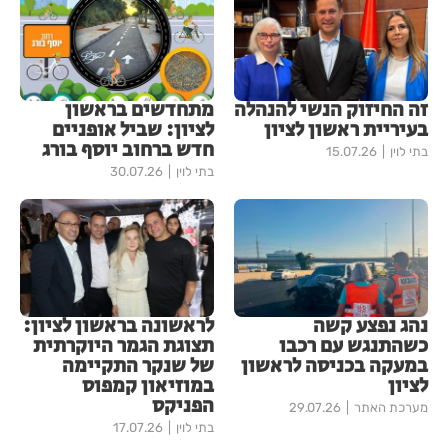
זה החיזוק הנשי להנהלה
מתחדשים בראשון
בעיריית ראשון לציון
לציון: שביל אופניים
חדש ברחוב יוסף בורג
בתי לוין
15.07.26
בתי לוין
30.07.26
נהג נפצע קשה
לראשונה בראשון לציון:
כשהתנגש עם רכבו
תצוגת הגמר היוקרתית
במעקה בכניסה לראשון
של שנקר התקיימה
לציון
במוזיאון קמפוס
הפניקס
מערכת האתר
29.07.26
בתי לוין
17.07.26