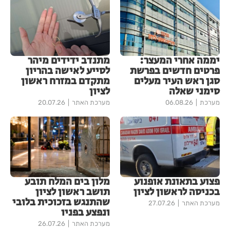
יממה אחרי המעצר:
מתנדב ידידים מיהר
פרטים חדשים בפרשת
לסייע לאישה בהריון
סגן ראש העיר מעלים
מתקדם במזרח ראשון
סימני שאלה
לציון
מערכת
06.08.26
מערכת האתר
20.07.26
פצוע בתאונת אופנוע
מלון בים המלח תובע
בכניסה לראשון לציון
תושב ראשון לציון
שהתנגש בזכוכית בלובי
מערכת האתר
27.07.26
ונפצע בפניו
מערכת האתר
26.07.26