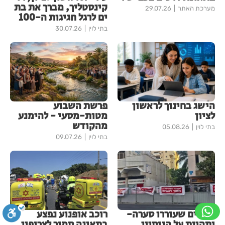
קינסטליך, מברך את בת
מערכת האתר
29.07.26
ים לרגל חגיגות ה-100
בתי לוין
30.07.26
הישג בחינוך לראשון
פרשת השבוע
לציון
מטות-מסעי - להימנע
מהקודש
בתי לוין
05.08.26
בתי לוין
09.07.26
שלטים שעוררו סערה-
רוכב אופנוע נפצע
ותהיות על הניסיון
בתאונה סמוך לצריפין