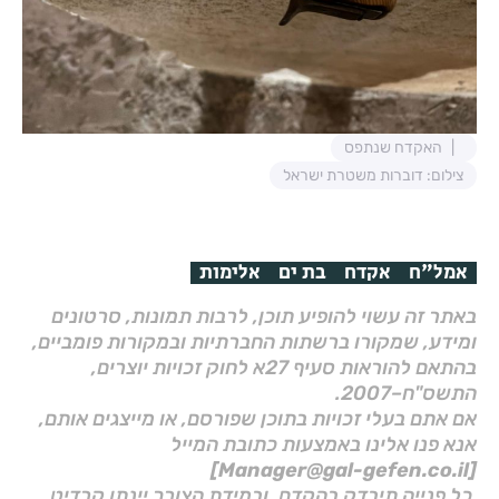
האקדח שנתפס
צילום: דוברות משטרת ישראל
אמל"ח
אקדח
בת ים
אלימות
באתר זה עשוי להופיע תוכן, לרבות תמונות, סרטונים
ומידע, שמקורו ברשתות החברתיות ובמקורות פומביים,
בהתאם להוראות סעיף 27א לחוק זכויות יוצרים,
התשס"ח–2007.
אם אתם בעלי זכויות בתוכן שפורסם, או מייצגים אותם,
אנא פנו אלינו באמצעות כתובת המייל
[Manager@gal-gefen.co.il]
כל פנייה תיבדק בהקדם, ובמידת הצורך יינתן קרדיט