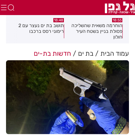
:21
18:48
18:55
את
הוחרמה משאית שהשליכה
תושב בת ים נעצר עם 2
יום
פסולת בניין בשטח העיר
רימוני רסס ברכבו
בלת
חולון
בעק
עמוד הבית
בת ים
חדשות בת-ים