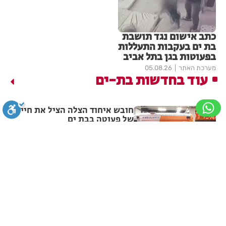
כתב אישום נגד תושבת
בת ים בעקבות התעללות
בפעוטות בגן בתל אביב
מערכת האתר
05.08.26
עוד בחדשות בת-ים
חובש איחוד הצלה הציל את חייה
של פעוטה בבת ים
סגירה
ביטול הבהובים
מונוכרום
ספיה
מערכת האתר
05.08.26
תושב בת ים נעצר עם 2 רימוני
רסס ברכבו
ניגודיות גבוהה
שחור צהוב
היפוך צבעים
הדגשת כותרות
מערכת האתר
05.08.26