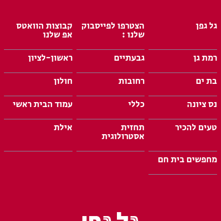
גל גפן
הצטרפו לפייסבוק
קבוצות הוואטס
שלנו :
אפ שלנו
רמת גן
גבעתיים
ראשון-לציון
בת ים
רחובות
חולון
נס ציונה
כללי
עמוד הבית ראשי
טעים להכיר
תחזית
אילת
אסטרולוגית
מחפשים בית חם