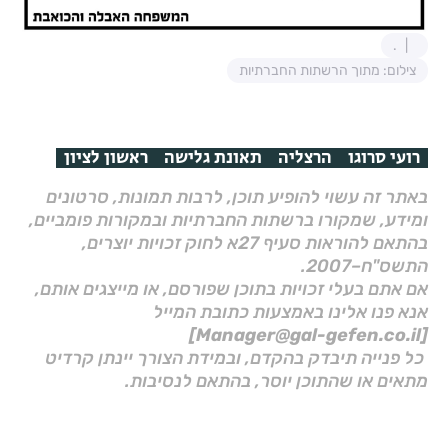
.
צילום: מתוך הרשתות החברתיות
רועי סרוגו
הרצליה
תאונת גלישה
ראשון לציון
באתר זה עשוי להופיע תוכן, לרבות תמונות, סרטונים
ומידע, שמקורו ברשתות החברתיות ובמקורות פומביים,
בהתאם להוראות סעיף 27א לחוק זכויות יוצרים,
התשס"ח–2007.
אם אתם בעלי זכויות בתוכן שפורסם, או מייצגים אותם,
אנא פנו אלינו באמצעות כתובת המייל
[Manager@gal-gefen.co.il]
כל פנייה תיבדק בהקדם, ובמידת הצורך יינתן קרדיט
מתאים או שהתוכן יוסר, בהתאם לנסיבות.