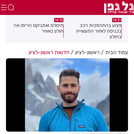
13:05
14:15
14
וע בהתהפכות רכב
תיסלם ואתניקס הרימו את
פצוע בתאונת
יסה לאזור התעשייה
חולון באוויר
חולון
לון
עמוד הבית
ראשון-לציון
חדשות ראשון-לציון