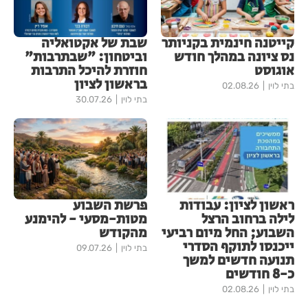
קייטנה חינמית בקניותר
שבת של אקטואליה
נס ציונה במהלך חודש
וביטחון: "שבתרבות"
אוגוסט
חוזרת להיכל התרבות
בראשון לציון
בתי לוין
02.08.26
בתי לוין
30.07.26
ראשון לציון: עבודות
פרשת השבוע
לילה ברחוב הרצל
מטות-מסעי - להימנע
השבוע; החל מיום רביעי
מהקודש
ייכנסו לתוקף הסדרי
בתי לוין
09.07.26
תנועה חדשים למשך
כ-8 חודשים
בתי לוין
02.08.26