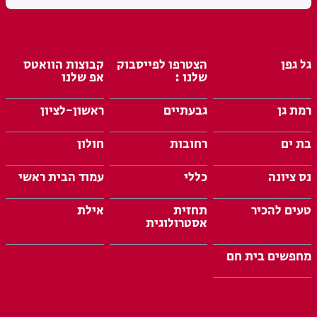
גל גפן
הצטרפו לפייסבוק
קבוצות הוואטס
שלנו :
אפ שלנו
רמת גן
גבעתיים
ראשון-לציון
בת ים
רחובות
חולון
נס ציונה
כללי
עמוד הבית ראשי
טעים להכיר
תחזית
אילת
אסטרולוגית
מחפשים בית חם