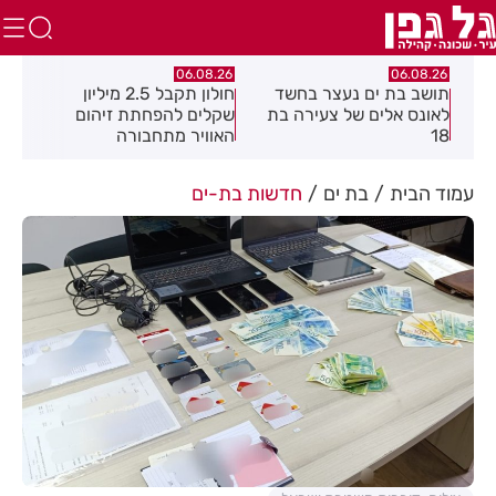
.26
06.08.26
06.08.26
חולון תקבל 2.5 מיליון
נעצר תושב מודיעין עילית
מקה
ת
שקלים להפחתת זיהום
בחשד שאיים על מפקד
לציו
האוויר מתחבורה
תחנת בני ברק–רמת גן
בקבוצת ווטסאפ
עמוד הבית
בת ים
חדשות בת-ים