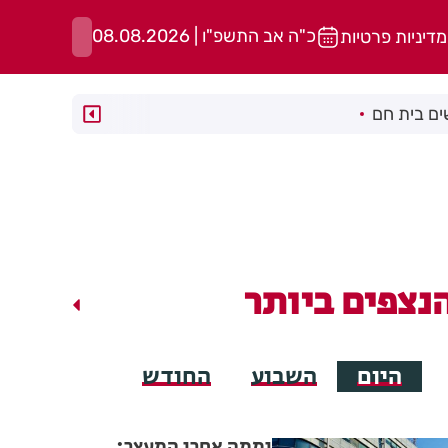
כ"ה אב התשפ"ו | 08.08.2026
מדיניות פרטיות
ם בית חם
נצפים ביותר
היום
השבוע
החודש
יממה אחרי המעצר: