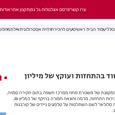
צרו קשר
פרסם אצלנו
לוח גל גפן
תקנון אתר
אודות
כללי
עמוד הבית ראשי
טעים להכיר
תחזית אסטרולוגית
אילת
מחפשי
וד בהתחזות ועוקץ של מיליון
ה
המקוונת של משטרת מחוז ממרכז חשפה בתום חקירה סמויה,
ודים בעבירות התחזות, מרמה והונאה חמורה בהיקף של כמליון ₪,
ת סלולאר לשם השתלטות על טלפונים ניידים של קורבנות
.