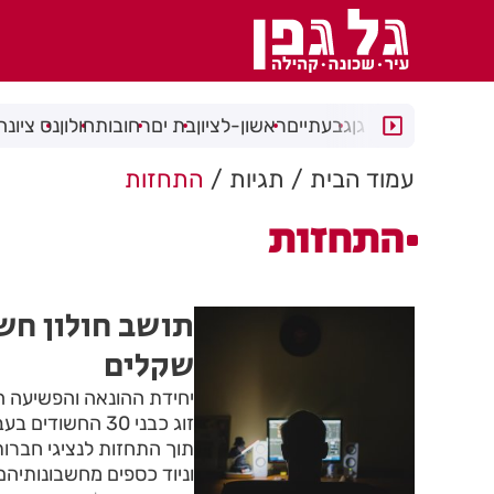
רמת גן
גבעתיים
ראשון-לציון
בת ים
רחובות
חולון
נס ציונה
עמוד הבית
תגיות
התחזות
התחזות
תושב חולון חש
שקלים
יחידת ההונאה והפשיעה 
זוג כבני 30 החש
תוך התחזות לנציגי חברו
וניוד כספים מחשבונותיהם