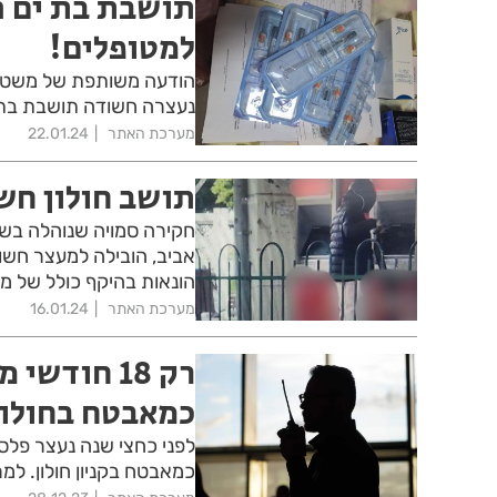
תושבת בת ים ה
למטופלים!
הודעה משותפת של משטרת
נעצרה חשודה תושבת בת 
מערכת האתר
22.01.24
תושב חולון חש
חקירה סמויה שנוהלה בשב
אביב, הובילה למעצר חשוד
הונאות בהיקף כולל של מא
מערכת האתר
16.01.24
רק 18 חוד
כמאבטח בחולון
לפני כחצי שנה נעצר פל
כמאבטח בקניון חולון. למ