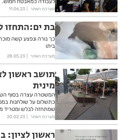
לעבודה כמאבטח חמוש.
מערכת האתר
11.06.23
בת ים:התחזו לש
כך נורה ונפצע קשה מוכר 
ביתו
מערכת האתר
28.05.23
תושב ראשון לצ
מינית
המשטרה עצרה בסוף השבו
כתשלום על שולחנות במס
שמתחזה לבלש ומטריד מינ
מערכת האתר
20.02.23