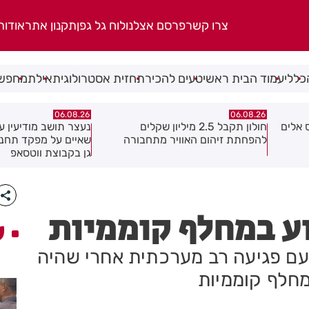
צרו קשר
פרסם אצלנו
לוח גל גפן
תקנון אתר
אודות
כללי
עמוד הבית ראשי
טעים להכיר
תחזית אסטרולוגית
אילת
מחפשי
06.08.26
06.08.26
 אלים
חולון תקבל 2.5 מיליון שקלים
נעצר תושב מודיעין ע
להפחתת זיהום האוויר מתחבורה
שאיים על מפקד תחנ
גן בקבוצת ווטסאפ
וע במחלף קוממיות
ע
 עם פגיעה רב מערכתית אחרי שהיה