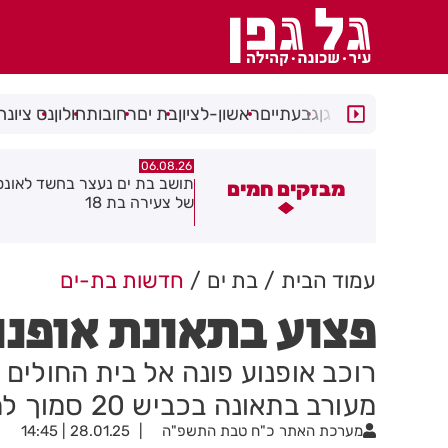
רמת גן
גבעתיים
ראשון-לציון
בת ים
רחובות
חולון
נס ציונה
06.08.26
00:32
שורה ענקית לבעלי העסקים
תושב בת ים נעצר בחשד לאונס
מבזקים חמים
התושבים בעיר!
של צעירה בת 18
עמוד הבית
בת ים
חדשות בת-ים
פצוע בתאונת אופנ
רוכב אופנוע פונה אל בית החולים
מעורב בתאונה בכביש 20 סמוך למחלף קוממיות
מערכת האתר
כ"ח טבת התשפ"ה
28.01.25 | 14:45