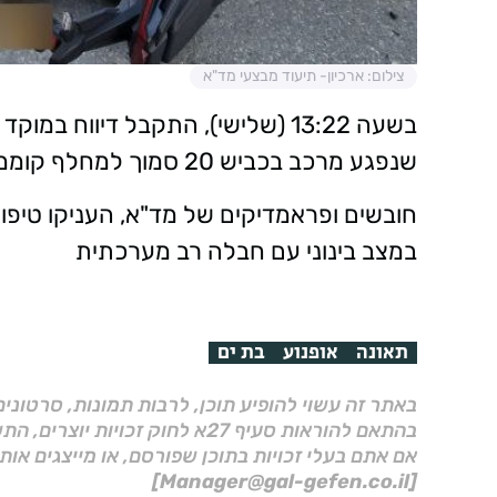
צילום: ארכיון- תיעוד מבצעי מד"א
שנפגע מרכב בכביש 20 סמוך למחלף קוממיות.
במצב בינוני עם חבלה רב מערכתית
תאונה
אופנוע
בת ים
באתר זה עשוי להופיע תוכן, לרבות תמונות, סרטוני
בהתאם להוראות סעיף 27א לחוק זכויות יוצרים, התשס"ח–2007.
אם אתם בעלי זכויות בתוכן שפורסם, או מייצגים אות
[Manager@gal-gefen.co.il]