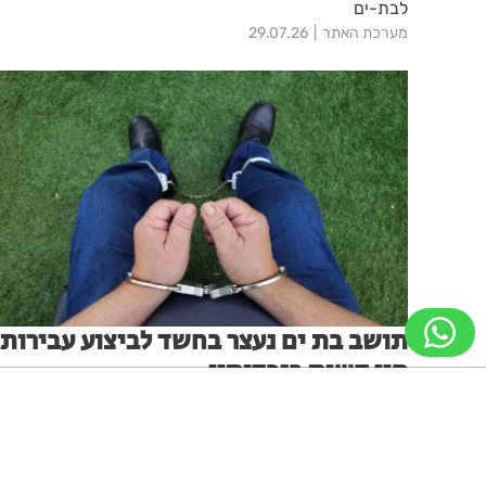
לבת-ים
מערכת האתר
29.07.26
תושב בת ים נעצר בחשד לביצוע עבירות
מין קשות בנכדותיו
נעצר סב תושב בת ים, אשר פגע מינית בנכדותיו - בימים
הקרובים צפוי להיות מוגש נגדו כתב אישום חמור.
ניווט מקלדת
ביטול הבהובים
מונוכרום
ספיה
מערכת האתר
20.07.26