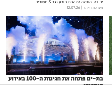
יהודה. הוגשה הצהרת תובע נגד 3 חשודים
מערכת האתר
12.07.26
בת-ים פתחה את חגיגות ה-100 באירוע
היסטורי
במעמד נשיא המדינה וראש העיר: בת-ים פתחה את חגיגות
ה-100 באירוע היסטורי, בהשתתפות אלפי תושבים ומבקרים
ניגודיות גבוהה
שחור צהוב
היפוך צבעים
הדגשת כותרות
מכל רחבי הארץ
2
מערכת האתר
30.07.26