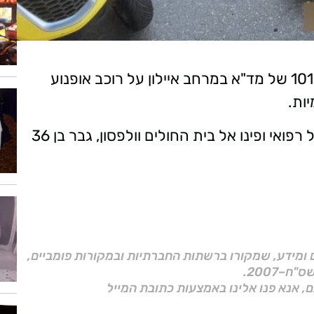
בשעה 13:22 (שלישי), התקבל דיווח במוקד 101 של מד"א במרחב איילון על רוכב אופנוע
חובשים ופראמדיקים של מד"א, העניקו טיפול רפואי ופינו אל בית החולים וולפסון, גבר בן 36
ם ומידע, שמקורו ברשתות החברתיות ובמקורות פומביים,
ם, אנא פנו אלינו באמצעות כתובת המייל