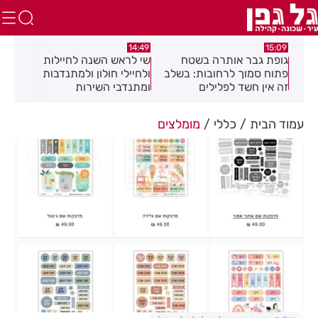
:08
14:49
15:09
כז
גופת גבר אותרה בשטח
שי לראש השנה לחיילות
מאח
פתוח סמוך לרחובות: בשלב
ולחיילי חולון ולמתנדבות
הנד
זה אין חשד לפלילים
ומתנדבי השירות
הלאומי-אזרחי
עמוד הבית
כללי
מומלצים