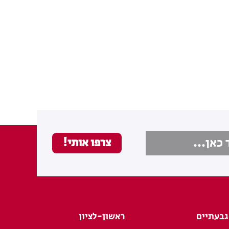
גבעתיים
ראשון-לציון