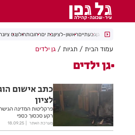
רמת גן
גבעתיים
ראשון-לציון
בת ים
רחובות
חולון
נס ציונה
עמוד הבית
תגיות
גן ילדים
גן ילדים
כתב אישום הוגש
לציון
פרקליטות המדינה הגישה כ
רקע סכסוך כספי
מערכת האתר
18.09.25