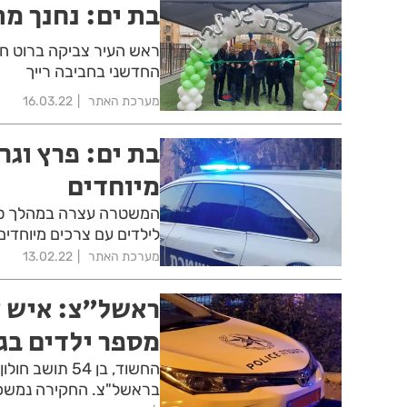
בת ים: נחנך מת
ראש העיר צביקה ברוט חנך
החדשני בחביבה רייך
מערכת האתר
16.03.22
בת ים: פרץ וגר
מיוחדים
לילדים עם צרכים מיוחדים
מערכת האתר
13.02.22
ראשל"צ: איש צ
מספר ילדים בגן
החשוד, בן 54 
בראשל"צ. החקירה נמשכ