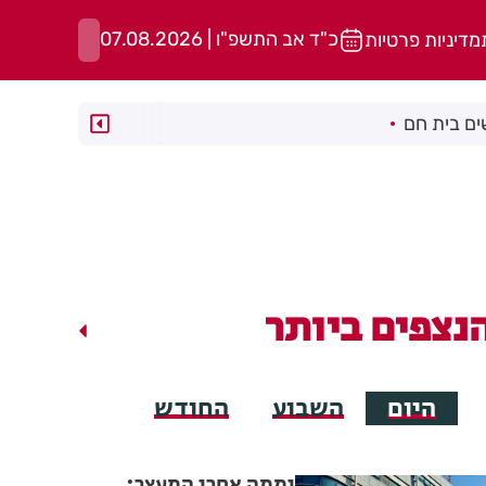
כ"ד אב התשפ"ו | 07.08.2026
מדיניות פרטיות
ם בית חם
נצפים ביותר
היום
השבוע
החודש
יממה אחרי המעצר: