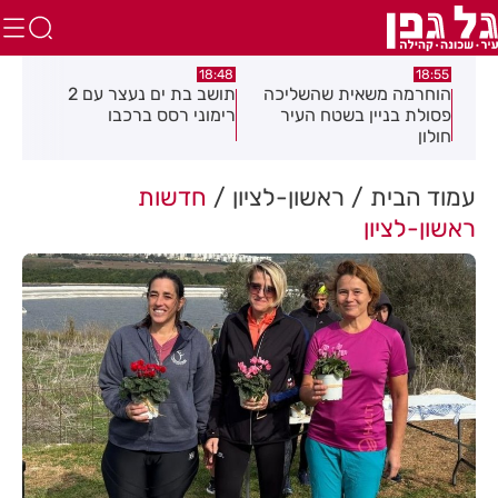
:21
18:48
18:55
את
הוחרמה משאית שהשליכה
תושב בת ים נעצר עם 2
יום
פסולת בניין בשטח העיר
רימוני רסס ברכבו
בלת
חולון
בעק
עמוד הבית
ראשון-לציון
חדשות
ראשון-לציון