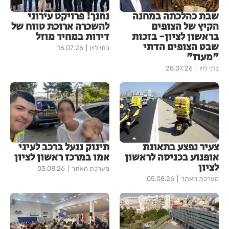
שבת כהלכתה במחנה
נחנך! פרויקט עירוני
הקיץ של הצופים
להשכרה ארוכת טווח של
בראשון לציון- בזכות
דירות במחיר מוזל
שבט הצופים הדתי
בתי לוין
16.07.26
"מעוז"
בתי לוין
28.07.26
צעיר נפצע בתאונת
תינוק ננעל ברכב לעיני
אופנוע בכניסה לראשון
אמו במרכז ראשון לציון
לציון
מערכת האתר
03.08.26
מערכת האתר
05.08.26