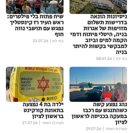
ניסיונות הונאה
שיח פתוח בלי פילטרים:
בדרישות תשלום
ראש העיר רז קינסטליך
מזויפות של אגרות
נפגש עם תושבי נווה
בניה, היטלי פיתוח ודמי
חוף
הקמה למים וביוב
בתי לוין
22.07.26
למבקשי בקשות להיתר
בניה
בתי לוין
08.07.26
נהג נפצע קשה
ילדה בת 4 נפצעה
כשהתנגש עם רכבו
בתאונת קורקינט
במעקה בכניסה לראשון
בראשון לציון
לציון
מערכת האתר
27.07.26
מערכת האתר
29.07.26