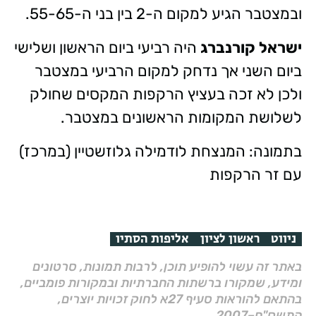
ובמצטבר הגיע למקום ה-2 בין בני ה-55-65.
ישראל קורנברג
היה רביעי ביום הראשון ושלישי
ביום השני אך נדחק למקום הרביעי במצטבר
ולכן לא זכה בעציץ הרקפות המקסים שחולק
לשלושת המקומות הראשונים במצטבר.
בתמונה: המנצחת לודמילה גלוזשטיין (במרכז)
עם זר הרקפות
ניווט
ראשון לציון
אליפות הסתיו
באתר זה עשוי להופיע תוכן, לרבות תמונות, סרטונים
ומידע, שמקורו ברשתות החברתיות ובמקורות פומביים,
בהתאם להוראות סעיף 27א לחוק זכויות יוצרים,
התשס"ח–2007.