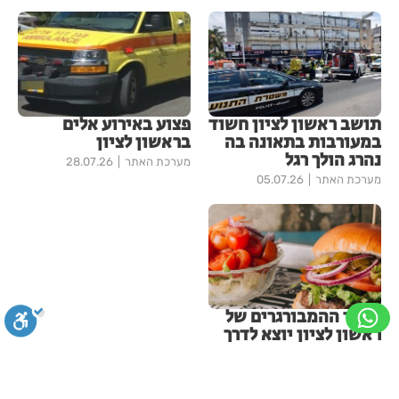
תושב ראשון לציון חשוד
פצוע באירוע אלים
במעורבות בתאונה בה
בראשון לציון
נהרג הולך רגל
מערכת האתר
28.07.26
מערכת האתר
05.07.26
מוסד ההמבורגרים של
ראשון לציון יוצא לדרך
חדשה: רן יונגר נכנס
לבעלות על Garage
Burger
סגירה
ביטול הבהובים
מונוכרום
ספיה