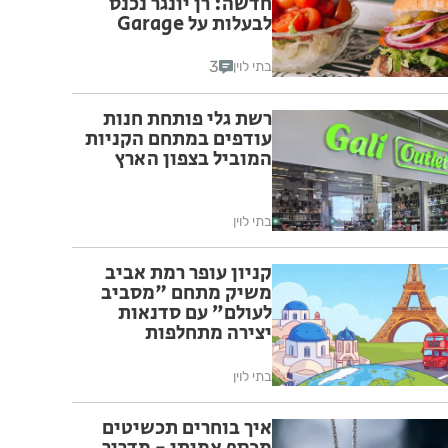
חדשה: רן יונגר נכנס
לבעלות על Garage
Burger
3
בתי לוין
רשת גלי פותחת חנות
עודפים במתחם הקניות
המוביל בצפון הארץ
בתי לוין
קניון עופר רמת אביב
משיק מתחם "מסביב
לעולם” עם סדנאות
יצירה מתחלפות
שיוקדשו לערים
אירופאיות נבחרות לכל
בתי לוין
המשפחה
איך בוחרים תכשיטים