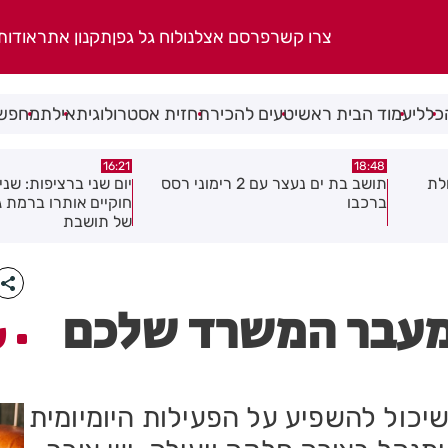
צרו קשר
פרסם אצלנו
לוח גל גפן
תקנון אתר
אודות
כללי
עמוד הבית ראשי
טעים להכיר
תחזית אסטרולוגית
אילת
מחפשי
15:04
16:21
 2 רימוני רסס
יום שני ברציפות: שני שוהים בלתי
צעיר נפצע בתאונת א
חוקיים אותרו ברמת גן בעקבות דיווח
לראשון לציון
של תושבת
 מעבר המשרד שלכם
ע
יכול להשפיע על הפעילות היומיומית