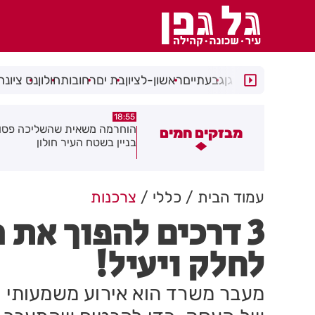
רמת גן
גבעתיים
ראשון-לציון
בת ים
רחובות
חולון
נס ציונה
18:48
18:55
וחרמה משאית שהשליכה פסולת
תושב בת ים נעצר עם
מבזקים חמים
ניין בשטח העיר חולון
ברכבו
עמוד הבית
כללי
צרכנות
3 דרכים להפוך את
לחלק ויעיל!
מעבר משרד הוא אירוע משמעותי ש