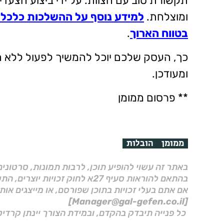
תקשורת טוב עם הצוות. על ידי ביצוע הצעדי
ומוצלחת.
למידע נוסף על ההשלכות כלכלי
בטווח הארוך
.
כך, העסק שלכם יוכל להמשיך לפעול ללא 
ומעודכן
.
** פרסום ממומן
ממומן
הובלות
באתר זה עשוי להופיע תוכן, לרבות תמונות, סרטוני
בהתאם להוראות סעיף 27א לחוק זכויות יוצרים, התשס"ח–2007.
אם אתם בעלי זכויות בתוכן שפורסם, או מייצגים אות
[Manager@gal-gefen.co.il]
כל פנייה תיבדק בהקדם, ובמידת הצורך יינתן קרדיט