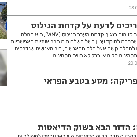
23.
יכים לדעת על קדחת הנילוס
קדחת הנילוס, הידועה יותר כזיהום בנגיף קדחת מערב הנילוס (WNV), היא מחלה
ושהפכה למוקד עניין בשל השלכותיה הבריאותיות האפשריות.
ם למחלה קשה אצל חלק מהאנשים, רוב האנשים שנדבקים
תסמינים קלים או כלל לא חווים תסמינים.
20.
פריקה: מסע בטבע הפראי
: הדור הבא בשוק הדיאטות
להרזיה חדרו לשוק הדיאטות הישראלי והפכו לפופולריות