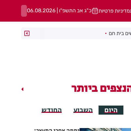
כ"ג אב התשפ"ו | 06.08.2026
מדיניות פרטיות
ם בית חם
נצפים ביותר
היום
השבוע
החודש
יממה אחרי המעצר: