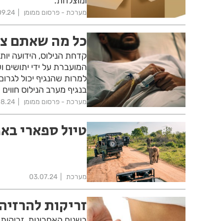
ומוצלחת.
מערכת - פרסום ממומן
09.24
כל מה שאתם צר
המועברת על ידי יתושים 
למרות שהנגיף יכול לגרו
בנגיף מערב הנילוס חווים 
מערכת - פרסום ממומן
08.24
טיול ספארי בא
מערכת
03.07.24
זריקות להרזיה
בשנים האחרונות, זריקות 