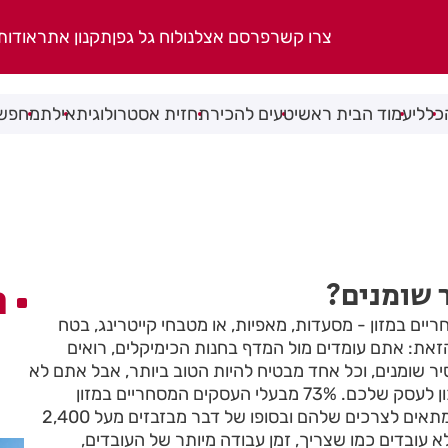
צרו קשר
פרסם אצלנו
לוח גל גפן
תקנון אתר
אודות
כללי
עמוד הבית ראשי
טעים להכיר
תחזית אסטרולוגית
אילת
מחפשי
ר שומנים?
ה
ים במזון - מסעדות, מאפיות, או מטבחי קייטרינג, בטח
ת: אתם עומדים מול המדף בחנות הכימיקלים, רואים
ר שומנים, וכל אחד מבטיח להיות הטוב ביותר, אבל אתם לא
יודעים איך לבחור את הנכון לעסק שלכם. 73% מבעלי העסקים המסחריים במזון
בוחרים מסיר שומנים לא מתאים לצרכים שלהם ובסופו של דבר מבזבזים מעל 2,400
עובדים כמו שצריך, זמן עבודה מיותר של העובדים,