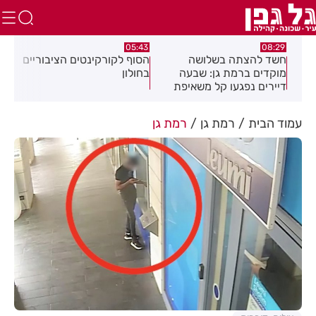
:32
05:43
08:29
ים
חשד להצתה בשלושה
הסוף לקורקינטים הציבוריים
בשו
מוקדים ברמת גן: שבעה
בחולון
העס
דיירים נפגעו קל משאיפת
עשן
עמוד הבית
רמת גן
רמת גן