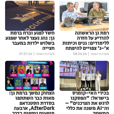
רמת גן הראשונה
חשד לפגע וברח ברמת
להודיע על חזרה
גן: נהג נעצר לאחר שפגע
ללימודים: גנים וכיתות
בשלוש ילדות במעבר
א'-ג' צפויים להיפתח
חצייה
מערכת האתר
08.06.26
מערכת האתר
07.07.26
בכירי האי-קומרס
הצחוק נמשך ברמת גן:
בישראל: "הפסקנו
מאות כבר השתתפו
לרגש את הצרכנים" –
בסדרת הסטנדאפ
וה־AI משנה את כללי
AfterDark, ארבעה
המשחק
מופעים נוספים בדרך