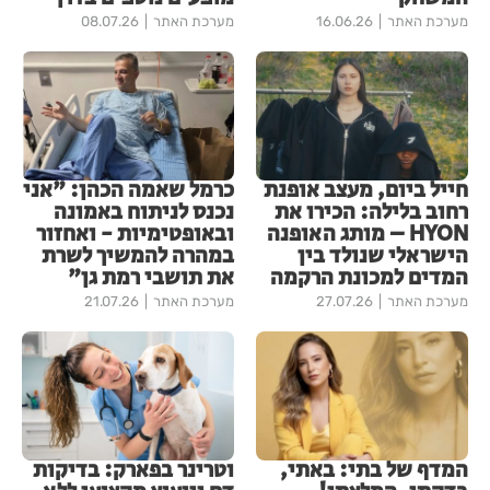
מערכת האתר
16.06.26
מערכת האתר
08.07.26
חייל ביום, מעצב אופנת
כרמל שאמה הכהן: "אני
רחוב בלילה: הכירו את
נכנס לניתוח באמונה
HYON – מותג האופנה
ובאופטימיות - ואחזור
הישראלי שנולד בין
במהרה להמשיך לשרת
המדים למכונת הרקמה
את תושבי רמת גן"
מערכת האתר
27.07.26
מערכת האתר
21.07.26
המדף של בתי: באתי,
וטרינר בפארק: בדיקות