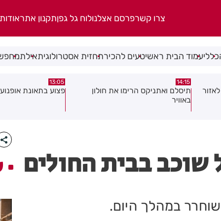
צרו קשר
פרסם אצלנו
לוח גל גפן
תקנון אתר
אודות
כללי
עמוד הבית ראשי
טעים להכיר
תחזית אסטרולוגית
אילת
מחפשי
08:58
13:05
פצוע בתאונת אופנוע במרכז חולון
גופה נפלטה אל חוף ב
 שוכב בבית החולים
ע
שוחרר במהלך היום.