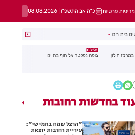
כ"ה אב התשפ"ו | 08.08.2026
מדיניות פרטיות
ם בית חם
05:43
08:29
ת ים
חשד להצתה בשלושה מוקדים ברמת
הסוף לקורקי
גן: שבעה דיירים נפגעו קל משאיפת
עשן
וד בחדשות רחובות
"הרצל שמח בחמישי":
עיריית רחובות יוצאת