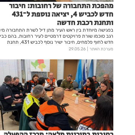
מהפכת התחבורה של רחובות: חיבור
חדש לכביש 4, יציאה נוספת ל־431
ותחנת רכבת חדשה
בפגישה מיוחדת בין ראש העיר מתן דיל לשרת התחבורה מיר
רגב סוכמו שורת פרויקטים דרמטיים לעיר רחובות, בהם כבי
חדש לחוף פלמחים, חיבור ישיר נוסף לכביש 431, תחנת
רכבת חדשה במערב העיר וקידום מסילת רכבת לירושלים
מערכת האתר
29.05.26
רחובות במוכנות מלאה: מרכז ההפעלה