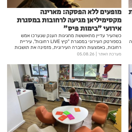
ת
מופעים ללא הפסקה: מארינה
מקסימיליאן מגיעה לרחובות במסגרת
אירועי ״בימות פיס״
כשהעיר עדיין מתאוששת מחגיגות הענק שנערכו אמש
ה
בספורטק העירוני במסגרת "קיץ LIVE רחובות", עיריית
רחובות, באמצעות החברה העירונית, מזמינה את תושבות
ותושבי העיר לערב מוזיקלי מיוחד עם מארינה מקסימיליאן -
מערכת האתר
05.08.26
מהיוצרות והמבצעות המוערכות בישראל.