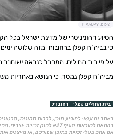
צילום: PIXABAY
הסיוע ההומניטרי של מדינת ישראל בכל הק
כי בביה"ח קפלן ברחובות מזה שלושה ימים 
על פי בית החולים, המחבל כנראה ישוחרר הי
מביה"ח קפלן נמסר: כי הנושא באחריות מש
בית החולים קפלן
רחובות
באתר זה עשוי להופיע תוכן, לרבות תמונות, סרטוני
בהתאם להוראות סעיף 27א לחוק זכויות יוצרים, התשס"ח–2007.
אם אתם בעלי זכויות בתוכן שפורסם, או מייצגים אות