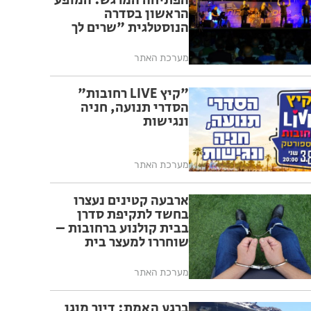
הפתיחה המרגש: המופע
הראשון בסדרה
הנוסטלגית "שרים לך
רחובות" יצא לדרך בפעם
ה-17
מערכת האתר
"קיץ LIVE רחובות"
הסדרי תנועה, חניה
ונגישות
מערכת האתר
ארבעה קטינים נעצרו
בחשד לתקיפת סדרן
בבית קולנוע ברחובות –
שוחררו למעצר בית
מערכת האתר
ברגע האמת: דיור מוגן