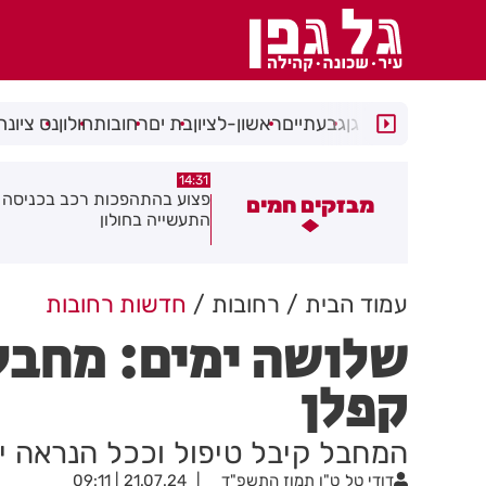
רמת גן
גבעתיים
ראשון-לציון
בת ים
רחובות
חולון
נס ציונה
14:15
14:31
צוע בהתהפכות רכב בכניסה לאזור
תיסלם ואתניקס הרימו את חולון
מבזקים חמים
תעשייה בחולון
באוויר
עמוד הבית
רחובות
חדשות רחובות
שלושה ימים: מחבל
קפלן
המחבל קיבל טיפול וככל הנראה י
דודי טל
ט"ו תמוז התשפ"ד
21.07.24 | 09:11