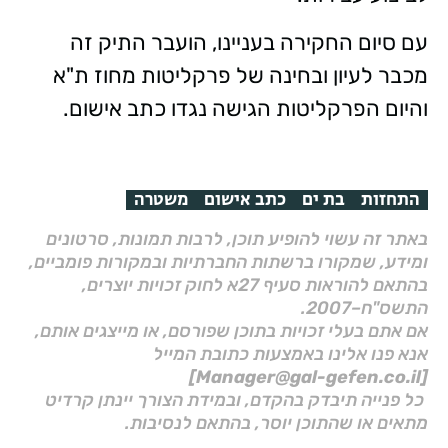
עם סיום החקירה בעניינו, הועבר התיק זה
מכבר לעיון ובחינה של פרקליטות מחוז ת"א
והיום הפרקליטות הגישה נגדו כתב אישום.
התחזות
בת ים
כתב אישום
משטרה
באתר זה עשוי להופיע תוכן, לרבות תמונות, סרטונים
ומידע, שמקורו ברשתות החברתיות ובמקורות פומביים,
בהתאם להוראות סעיף 27א לחוק זכויות יוצרים,
התשס"ח–2007.
אם אתם בעלי זכויות בתוכן שפורסם, או מייצגים אותם,
אנא פנו אלינו באמצעות כתובת המייל
[Manager@gal-gefen.co.il]
כל פנייה תיבדק בהקדם, ובמידת הצורך יינתן קרדיט
מתאים או שהתוכן יוסר, בהתאם לנסיבות.