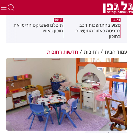
:05
14:15
14:31
מה
פצוע בהתהפכות רכב
תיסלם ואתניקס הרימו את
פצו
בכניסה לאזור התעשייה
חולון באוויר
חול
בחולון
עמוד הבית
רחובות
חדשות רחובות