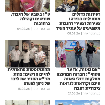
רעיונות גדולים
ט"ו בשבט של חיבור,
מתחילים בבירה:
שורשים וקהילה
צעירות וצעירי רחובות
ברחובות
משפיעים על עתיד העיר
מערכת האתר
04.02.26
מערכת האתר
08.02.26
"אם גאווה, אז עד
מהתמוטטות פתאומית
הסוף": חברות המועצה
לחיים חדשים: צוות
מחלקות דגלי גאווה
מד״א החזיר את ליבו
חינם וקוראות לנראות
של ניצן לפעום
ציבורית רחבה
מערכת האתר
15.02.26
מערכת האתר
21.06.26