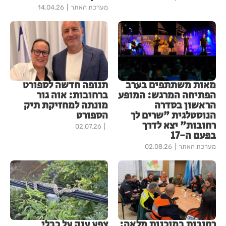
מערכת האתר
14.04.26
מאות משתתפים בערב
תנופה חדשה לספורט
הפתיחה המרגש: המופע
ברחובות: אוה גור
הראשון בסדרה
מונתה למחזיקת תיק
הנוסטלגית "שרים לך
הספורט
רחובות" יצא לדרך
02.07.26
בפעם ה-17
מערכת האתר
02.08.26
רחובות במוכנות מלאה:
צפע ענק על כבלי