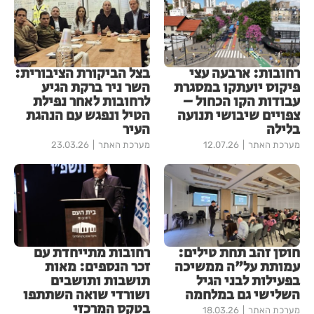
רחובות: ארבעה עצי
בצל הביקורת הציבורית:
פיקוס יועתקו במסגרת
השר ניר ברקת הגיע
עבודות הקו הכחול –
לרחובות לאחר נפילת
צפויים שיבושי תנועה
הטיל ונפגש עם הנהגת
בלילה
העיר
מערכת האתר
12.07.26
מערכת האתר
23.03.26
חוסן זהב תחת טילים:
רחובות מתייחדת עם
עמותת על"ה ממשיכה
זכר הנספים: מאות
בפעילות לבני הגיל
תושבות ותושבים
השלישי גם במלחמה
ושורדי שואה השתתפו
בטקס המרכזי
מערכת האתר
18.03.26