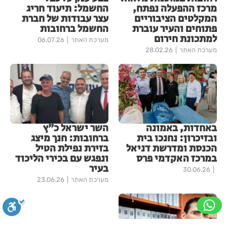
מרכז ההפעלה נפתח,
החשמל: תיעוד חריג
המקלטים הציבוריים
עצר עבודות של חברת
פתוחים והעיר עוברת
החשמל ברחובות
למתכונת חירום
מערכת האתר
06.07.26
מערכת האתר
28.02.26
באחדות, באמונה
השר ישראל כ״ץ
ובזיכרון: נחנכו בית
ברחובות: חנך מיצג
הכנסת ומדרשת דניאל
בזירת נפילת הטיל
במרכז האקדמי פרס
ונפגש עם בכירי הליכוד
בעיר
30.06.26
מערכת האתר
23.06.26