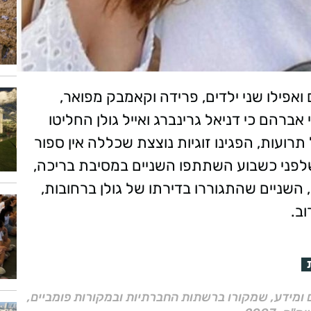
ואפילו שני ילדים, פרידה וקאמבק מפואר,
אברהם כי דניאל גרינברג ואייל גולן החליטו
תרועות, הפגינו זוגיות נוצצת שכללה אין ספור
לפני כשבוע השתתפו השניים במסיבת בריכה,
שניים שהתגוררו בדירתו של גולן ברחובות,
וב.
ם ומידע, שמקורו ברשתות החברתיות ובמקורות פומביים,