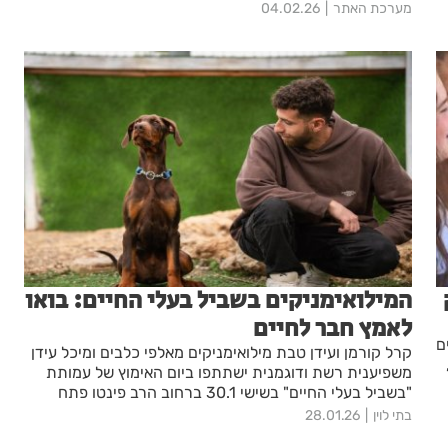
25/3-11/4, ביתן 2, אקספו ת״א שעות פעילות: 10:00 עד
מערכת האתר
04.02.26
21:00
המילואימניקים בשביל בעלי החיים: בואו
לאמץ חבר לחיים
לים
‏‏‏‏‏‏קרל קורמן ועידן טבת מילואימניקים מאלפי כלבים ומיכל עידן
,
משפיענית רשת ודוגמנית ישתתפו ביום האימוץ של עמותת
"בשביל בעלי החיים" בשישי 30.1 ברחוב הרב פינטו פתח
תקווה. יום אימוץ נוסף יתקיים בשבת 31.1 בפארק יצחק ולד
בתי לוין
28.01.26
בכפר סבא