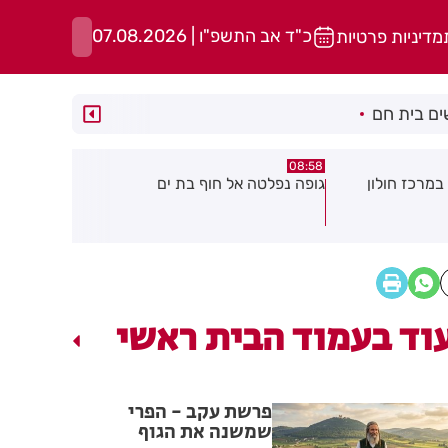
כ"ד אב התשפ"ו | 07.08.2026
מדיניות פרטיות
ם בית חם
05:43
08:29
ת ים
חשד להצתה בשלושה מוקדים ברמת
הסוף לקורקי
גן: שבעה דיירים נפגעו קל משאיפת
עשן
וד בעמוד הבית ראשי
פרשת עקב - הפרי
שמשנה את הגוף