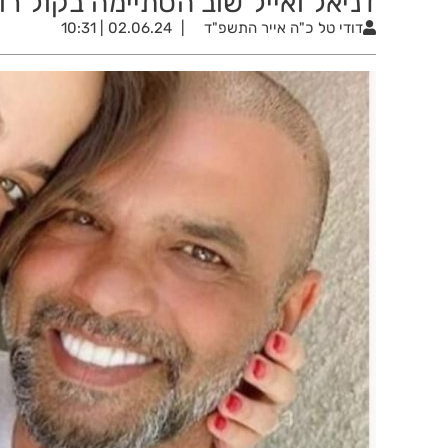
דניאל ואייל שוב הסתיימה בקול ר
דודי טל
כ"ה אייר התשפ"ד
02.06.24 | 10:31