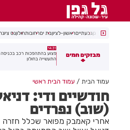
רמת גן
גבעתיים
ראשון-לציון
בת ים
רחובות
חולון
נס ציונה
14:15
14:31
צוע בהתהפכות רכב בכניסה לאזור
תיסלם ואתניקס הרימו את חולון
מבזקים חמים
תעשייה בחולון
באוויר
עמוד הבית
עמוד הבית ראשי
חודשיים ודי: דניאל 
(שוב) נפרדים
אחרי קאמבק מפואר שכלל חזרה ופ