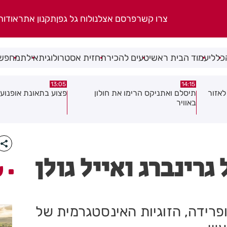
צרו קשר
פרסם אצלנו
לוח גל גפן
תקנון אתר
אודות
כללי
עמוד הבית ראשי
טעים להכיר
תחזית אסטרולוגית
אילת
מחפשי
08:58
13:05
פצוע בתאונת אופנוע במרכז חולון
גופה נפלטה אל חוף ב
גרינברג ואייל גולן
ע
רידה, הזוגיות האינסטגרמית של