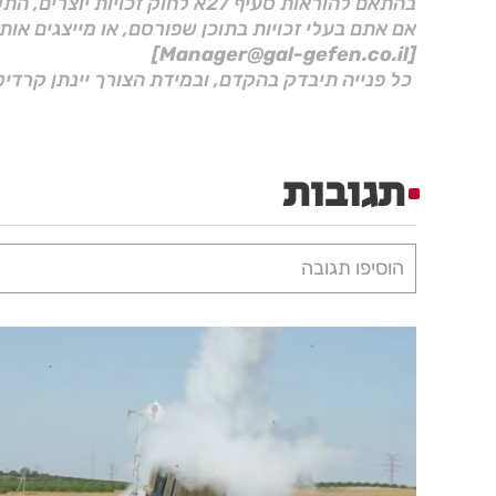
בהתאם להוראות סעיף 27א לחוק זכויות יוצרים, התשס"ח–2007.
אם אתם בעלי זכויות בתוכן שפורסם, או מייצגים אות
[Manager@gal-gefen.co.il]
כל פנייה תיבדק בהקדם, ובמידת הצורך יינתן קרדיט
תגובות
הוסיפו תגובה