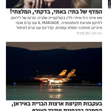
המדף של בתי: באתי, בדקתי, המלצתי!
ואוו איזה כיף איתי: ללין בקולקציית שלגיה, סרום של ליראק
לתיקון ומניעת פיגמנטציה, IL MAKIAGE עם קרם אנטי
אייג'ינג מהפכני ממלא קמטים, קלרינס עם קרם לטיפול
בצלוליט, אליזבת ארדן משיקה את הבושם החדש, got2b עם
בתי לוין
11.02.25
סדרת התלתלים, ג'ייד עם איפור רב תכליתי לפנים ולעיניים
לאפקט מואר של זוהר, אליזבת ארדן עם המארז המושלם
עבור מראה מוצק מלא וזוהר וסדרת HERBAL ALOE (הרבל
אלו) של הרבלייף לשער
בעקבות תקיפת ארצות הברית באיראן,
החמרה בהנחיות פיקוד העורף