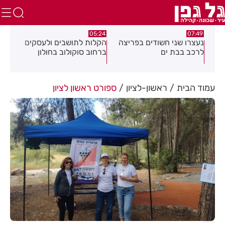
.26
05:18
05:24
צה
הקלות לתושבים ולעסקים
תושב חולון נעצר בתום
תוש
ברחוב סוקולוב בחולון
מרדף בעקבות אירוע
לאי
דקירות
עסק
עמוד הבית
ראשון-לציון
ספורט ראשון לציון