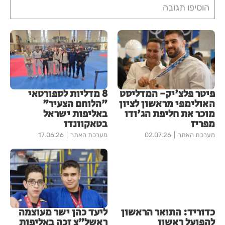
הוסיפו תגובה
פיטר פלצ'יק- המדליסט
8 מדליות לספורטאי
האולימפי מראשון לציון
"הלוחם הצעיר"
מוכר את חליפת הג'ודו
באליפות ישראל
מפריז
בטאקוונדו
מערכת האתר
02.07.26
מערכת האתר
17.06.26
כדוריד: התואר הראשון
ליעד כהן ישר מעוצמה
להפועל ראשון
ראשל"צ זכה באליפות