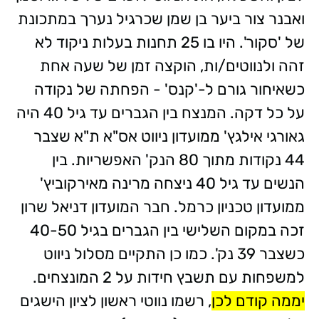
ואבנר צור ביער בן שמן שכרגיל נערך במתכונת
של 'סקור'. היו בו 25 תחנות בעלות ניקוד לא
זהה ולנווטים/ות, הוקצה זמן של שעה אחת
כשאיחור גורם ל-'קנס' - הפחתה של נקודה
על כל דקה. המנצח בין הגברים עד גיל 40 היה
גאורגי אילגץ' ממועדון ניווט אס"א ת"א שצבר
44 נקודות מתוך 80 הנק' האפשריות. בין
הנשים עד גיל 40 ניצחה מרינה מאירקוביץ'
ממועדון טכניון כרמל. חבר המועדון דניאל שרון
זכה במקום השלישי בין הגברים בגיל 40-50
כשצבר 39 נק'. כמו כן התקיים מסלול ניווט
למשפחות עם תשבץ חידות על 2 המונצחים.
יממה קודם לכן
, רשמו נווטי ראשון לציון הישגים