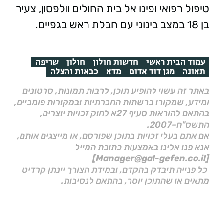
טיפול רפואי ופינו אל בית החולים וולפסון, צעיר
בן 18 במצב בינוני עם חבלת ראש בגפיים.
עמוד הבית ראשי
חדשות חולון
חולון
שריפה
תאונה
מגן דוד אדום
מדא
כבאות והצלה
באתר זה עשוי להופיע תוכן, לרבות תמונות, סרטונים
ומידע, שמקורו ברשתות החברתיות ובמקורות פומביים,
בהתאם להוראות סעיף 27א לחוק זכויות יוצרים,
התשס"ח–2007.
אם אתם בעלי זכויות בתוכן שפורסם, או מייצגים אותם,
אנא פנו אלינו באמצעות כתובת המייל
[Manager@gal-gefen.co.il]
כל פנייה תיבדק בהקדם, ובמידת הצורך יינתן קרדיט
מתאים או שהתוכן יוסר, בהתאם לנסיבות.