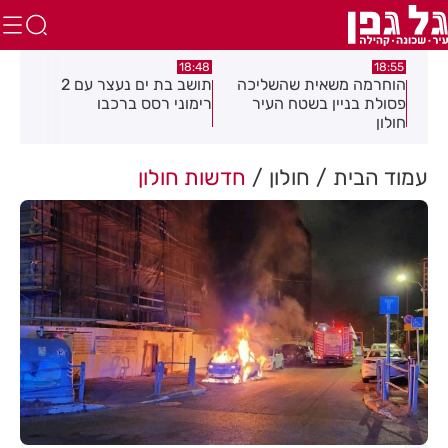
16:21
18:48
שליכה
תושב בת ים נעצר עם 2
יום שני ברציפות: שני שוהים
העיר
רימוני רסס ברכבו
בלתי חוקיים אותרו ברמת גן
בעקבות דיווח של תושבת
עמוד הבית
חולון
חדשות חולון