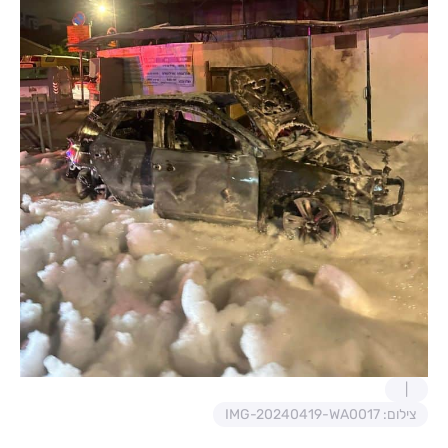
צילום: IMG-20240419-WA0017