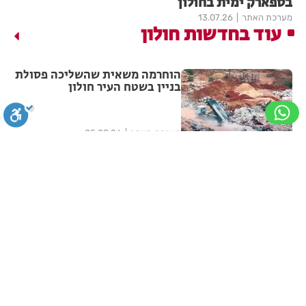
בספארק ימית בחולון
מערכת האתר
13.07.26
עוד בחדשות חולון
הוחרמה משאית שהשליכה פסולת
בניין בשטח העיר חולון
מערכת האתר
05.08.26
תיסלם ואתניקס על במה אחת
בחולון!
סגירה
ביטול הבהובים
מונוכרום
ספיה
מערכת האתר
05.08.26
ניגודיות גבוהה
שחור צהוב
היפוך צבעים
הדגשת כותרות
המשטרה עצרה שני חשודים
באירוע ירי שהתרחש בחולון
הדגשת קישורים
תיאור קבוע
גופן קריא
הגדלת גופן
מערכת האתר
05.08.26