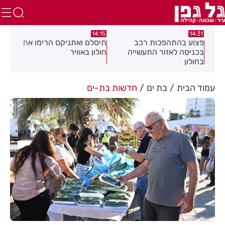
:05
14:15
14:31
מה
פצוע בהתהפכות רכב
תיסלם ואתניקס הרימו את
פצו
בכניסה לאזור התעשייה
חולון באוויר
חול
בחולון
עמוד הבית
בת ים
חדשות בת-ים