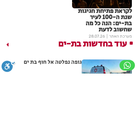
לקראת פתיחת חגיגות
שנת ה-100 לעיר
בת-ים: הנה כל מה
שחשוב לדעת
מערכת האתר
28.07.26
עוד בחדשות בת-ים
גופה נפלטה אל חוף בת ים
מערכת האתר
07.08.26
סגירה
ביטול הבהובים
מונוכרום
ספיה
תושב בת ים נעצר בחשד לאונס
אלים של צעירה בת 18
ניגודיות גבוהה
שחור צהוב
היפוך צבעים
הדגשת כותרות
מערכת האתר
06.08.26
מאות משפחות השתתפו באירוע
הדגשת קישורים
תיאור קבוע
גופן קריא
הגדלת גופן