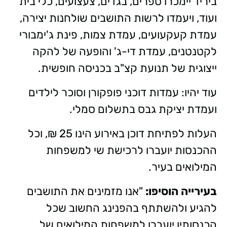
ביריד יימכרו ספרים, בגדים, צעצועים, כלי בית
ועוד, ויעמדו לרשות התושבים שולחנות יצירה,
עמדת קעקעועים, עמדת צמות, פינת ג'ימבורי
לקטנטנים, עמדת די-ג' והופעה של להקה
ייצוגית של תנועת קצ"ב בכניסה חופשית.
עוד יהיו: עמדות דוכני פופקורן וסוכר לילדים
ועמדת יציקת גבס בתשלום סמלי.
העלות לפתיחת דוכן באירוע הינו 25 ₪, וכל
ההכנסות יועברו לרכישת שי למשפחות
המילואים בעיר.
בעירייה הוסיפו:
"אנו מזמינים את התושבים
להגיע ולהשתתף בהפנינג החשוב שכל
הכנסותיו יועברו למשפחות המילואים של