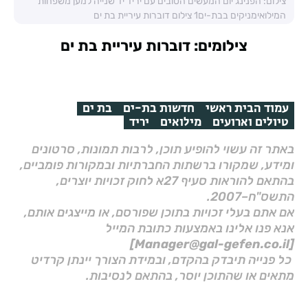
צילום: הפנינג יום המעשים הטובים עם יריד יד שנייה למען משפחות
המילואימניקים בבת-ים1 צילום דוברות עיריית בת ים
צילומים: דוברות עיריית בת ים
עמוד הבית ראשי
חדשות בת-ים
בת ים
טיולים וארועים
מילואים
יריד
באתר זה עשוי להופיע תוכן, לרבות תמונות, סרטונים
ומידע, שמקורו ברשתות החברתיות ובמקורות פומביים,
בהתאם להוראות סעיף 27א לחוק זכויות יוצרים,
התשס"ח–2007.
אם אתם בעלי זכויות בתוכן שפורסם, או מייצגים אותם,
אנא פנו אלינו באמצעות כתובת המייל
[Manager@gal-gefen.co.il]
כל פנייה תיבדק בהקדם, ובמידת הצורך יינתן קרדיט
מתאים או שהתוכן יוסר, בהתאם לנסיבות.