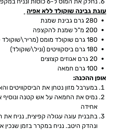
נחלק את המוס ל-6 כוסות ונניח במקפיא ל-4 שעות להתייצבות
עוגת גבינה שוקולד ללא אפיה
280 גרם גבינת שמנת
200 מ"ל שמנת להקצפה
180 גרם שוקולד מומס (מריר\שוקולד לבחירתכם)
180 גרם ביסקוויטים (וניל\שוקולד)
20 גרם אגוזים קצוצים
100 גרם חמאה
אופן ההכנה:
במערבל מזון נטחן את הביסקוויטים וה
נמיס את החמאה על אש קטנה ונוסיף א
אחידה
בתבנית עוגה עגולה קפיצית, נניח את 
ונהדק היטב. נניח במקרר בזמן שנכין א