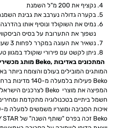
נקציף את 200 מ"ל השמנת
בקערה גדולה נערבב את גבינת השמנת
נמיס את השוקולד ונוסיף אותו בהדרג
נשפוך את התערובת על בסיס הביסקווי
נשאיר את העוגה במקרר לפחות 3 שעות לפני ההגשה
ניתן לקשט עם פירורי שוקולד במגוון טע
המתכונים באדיבות
,Beko
מותג מכשירי
המותגים המובילים בעולם והצומח ביותר בא
Beko פעילות בלמעל
חשמל ביתיים בטכנולוגיה מתקדמת ומחירים
יוצאת הדופן לשמירה על הסביבה באמצעות 