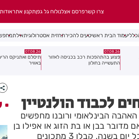
צרו קשר
פרסם אצלנו
לוח גל גפן
תקנון אתר
אודות
כללי
עמוד הבית ראשי
טעים להכיר
תחזית אסטרולוגית
אילת
מחפשי
07.08.26
07.08.26
אזור
תיסלם ואתניקס הרימו את חולון
פצוע בתאונת אופנוע 
באוויר
ע
 האהבה הבינלאומי ורובנו מחפשים
ם מדובר בבן או בת הזוג או אפילו בן
משפחה, קינוחי שוקולד מתאים לכל יום בשנה. קבלו 3 מתכונים