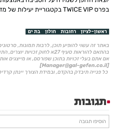
בפרס TWICE VIP בקטגוריית יעילות של מדיחי כלים.
ראשון-לציון
רחובות
חולון
בת ים
באתר זה עשוי להופיע תוכן, לרבות תמונות, סרטוני
בהתאם להוראות סעיף 27א לחוק זכויות יוצרים, התשס"ח–2007.
אם אתם בעלי זכויות בתוכן שפורסם, או מייצגים אות
[Manager@gal-gefen.co.il]
כל פנייה תיבדק בהקדם, ובמידת הצורך יינתן קרדיט
תגובות
הוסיפו תגובה