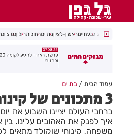
רמת גן
גבעתיים
ראשון-לציון
בת ים
רחובות
חולון
נס ציונה
07.08.26
07.08.26
פרשת ראה - להגיע לקומה 20
פצוע בהתהפכות רכב בכניסה ל
מבזקים חמים
לחזור!
התעשייה בחולון
עמוד הבית
בת ים
3 מתכונים של קינוחים לכבוד הולנטיין
ברחבי העולם יציינו השבוע את יום
איך לפנק את האהובים עלינו. בין א