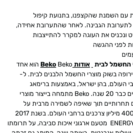
 עם השמנת שהקצפנו, בתנועת קיפול
ה לתערובת הגבינה. לאחר שהתערובת אחידה,
ט ונכניס את העוגה למקרר להתייצבות
מים
 החשמל לבית
אודות
Beko
Beko הוא אחד
ירופה בשוק מוצרי החשמל הלבנים לבית. ל-
ה מ-140 מדינות ברחבי העולם, בהן ישראל, באמצעות ברימאג
המפיצה את מוצרי Beko לצרכנים הישראלים כבר 20 שנה. Beko מתמחה בייצור מוצרי
 תחרותיים תוך שאיפה לשמירה מרבית על
איכות הסביבה ומוצריו משמשים למעלה מ-400 מיליון צרכנים ברחבי העולם. בשנת 2017
Beko זכה בפרס "שותף השנה" של ENERGY STAR מטעם ארגוני איכות סביבה, על תרומתו
יעילות אנרגטית. באותה שנה, המותג גם זכתה