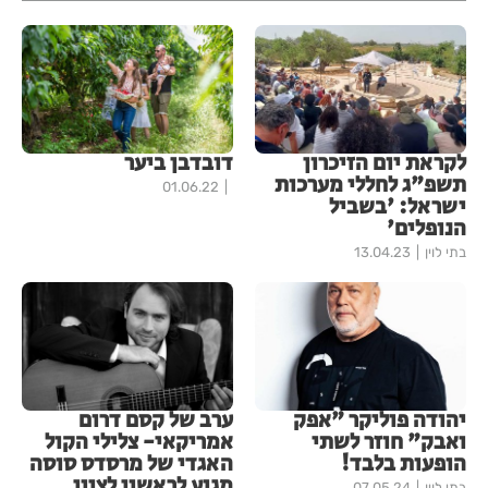
לקראת יום הזיכרון
דובדבן ביער
תשפ"ג לחללי מערכות
01.06.22
ישראל: 'בשביל
הנופלים'
בתי לוין
13.04.23
יהודה פוליקר "אפק
ערב של קסם דרום
ואבק" חוזר לשתי
אמריקאי- צלילי הקול
הופעות בלבד!
האגדי של מרסדס סוסה
מגיע לראשון לציון
בתי לוין
07.05.24