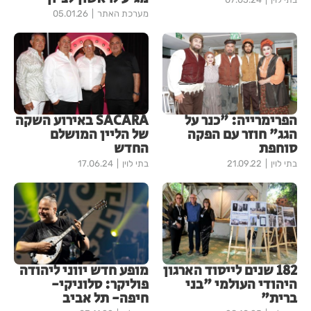
מערכת האתר
05.01.26
הפרימרייה: "כנר על
SACARA באירוע השקה
הגג" חוזר עם הפקה
של הליין המושלם
סוחפת
החדש
בתי לוין
21.09.22
בתי לוין
17.06.24
182 שנים לייסוד הארגון
מופע חדש יווני ליהודה
היהודי העולמי "בני
פוליקר: סלוניקי-
ברית"
חיפה- תל אביב