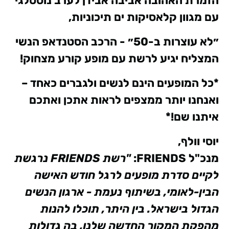
הזמרת האהובה אביבה אבידן לערב נוסטלגי
עם מגוון קלאסיקות ים תיכוניות,
״לא עוצרות ב-50״ - הרכב הסטנדאפ הנשי
המצליח יגיע לרשת עם מופע קורע מצחוק!
*כל המופעים הינם לנשים ולגברים כאחד –
ואנחנו יותר ממצפים לראות אתכן ואתכם
איתנו שם!*
יוסי וולף,
מנכ"ל
FRIENDS
:
"רשת
FRIENDS
נרגשת
לקיים סדרת מופעים לרגל חודש האישה
הבין-לאומי, בשיתוף נעמת - ארגון הנשים
הגדול בישראל. בין היתר, תוכלו להנות
מהפקת המקור החדשה שלנו, בה גדולות