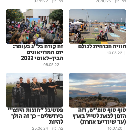
בתי לוין
28.10.25
בתי לוין
03.11.22
חוויה הכרחית לכולם
זה קורה בל"ג בעומר:
יום המוזיאונים
10.05.22
הבין-לאומי 2022
08.05.22
סוף סוף סופ"ש, וזה
פסטיבל "חוצות היוצר"
הזמן לצאת לטייל בארץ
בירושלים- כך זה הולך
(עד שיודיעו אחרת)
להיות
16.07.20
בתי לוין
25.06.24