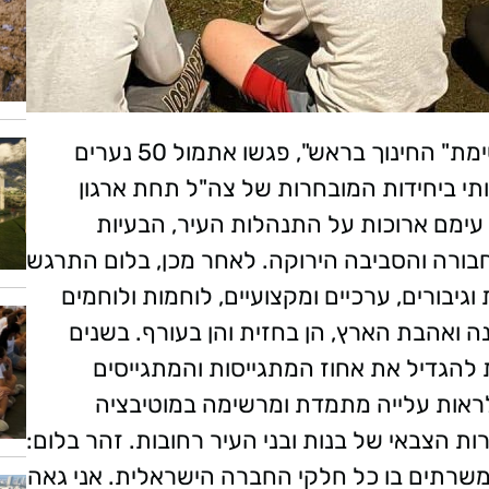
זהר בלום, המועמד לראשות העיר וחברי רשימת" החינוך בראש", פגשו אתמול 50 נערים
תי ביחידות המובחרות של צה"ל תחת ארגון
 עימם ארוכות על התנהלות העיר, הבעיות
תחבורה והסביבה הירוקה. לאחר מכן, בלום התרגש
גיבורים, ערכיים ומקצועיים, לוחמות ולוחמים
ה ואהבת הארץ, הן בחזית והן בעורף. בשנים
להגדיל את אחוז המתגייסות והמתגייסים
לראות עלייה מתמדת ומרשימה במוטיבציה
 הצבאי של בנות ובני העיר רחובות. זהר בלום:
משרתים בו כל חלקי החברה הישראלית. אני גאה