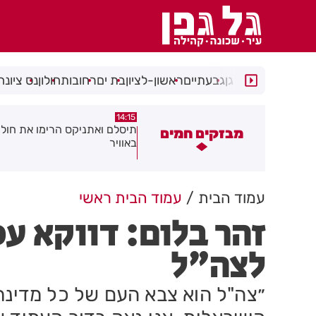
רמת גן
גבעתיים
ראשון-לציון
בת ים
רחובות
חולון
נס ציונה
14:15
14:31
צוע בהתהפכות רכב בכניסה לאזור
תיסלם ואתניקס הרימו את חולון
מבזקים חמים
תעשייה בחולון
באוויר
עמוד הבית
עמוד הבית ראשי
זהר בלום: דווקא עכ
לצה"ל
״צה"ל הוא צבא העם של כל מדינת