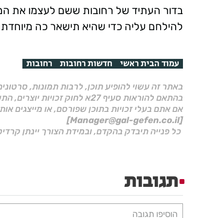
בדור העתיד של רחובות ששם לעצמו את המטר
להילחם עליה כדי שהיא תישאר כה מיוחדת ל
עמוד הבית ראשי
חדשות רחובות
רחובות
באתר זה עשוי להופיע תוכן, לרבות תמונות, סרטוני
בהתאם להוראות סעיף 27א לחוק זכויות יוצרים, התשס"ח–2007.
אם אתם בעלי זכויות בתוכן שפורסם, או מייצגים אות
[Manager@gal-gefen.co.il]
כל פנייה תיבדק בהקדם, ובמידת הצורך יינתן קרדיט
תגובות
הוסיפו תגובה