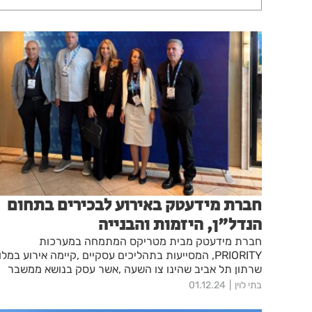
חברת מידעטק באירוע לבכירים בתחום
הנדל"ן, היזמות והבנייה
חברת מידעטק מבית מטריקס המתמחה במערכות
PRIORITY, המסייעות בתהליכים עסקיים ,קיימה אי
שרתון תל אביב שהינו צו השעה ,אשר עסק בנושא ממשבר
להזדמנות , מפגש שכלל פתרונות לצמיחה בתעשיית הנדל"
בתי לוין
01.12.24
היזמות והבנייה, בתקופה מאתגרת וקשה זו.