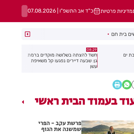
כ"ד אב התשפ"ו | 07.08.2026
מדיניות פרטיות
ם בית חם
05:43
08:29
ת ים
חשד להצתה בשלושה מוקדים ברמת
הסוף לקורקי
גן: שבעה דיירים נפגעו קל משאיפת
עשן
וד בעמוד הבית ראשי
פרשת עקב - הפרי
שמשנה את הגוף