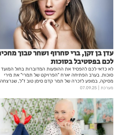
עדן בן זקן, ברי סחרוף ושחר טבוך מחכי
לכם בפסטיבל בסוכות
לא כדאי לכם להפסיד את ההופעות המדוברות בחול המועד
סוכות. בערב הפתיחה יארח "הפרויקט של תמרי" את מירי
מסיקה, במופע לזכרה של תמר קדם סימן טוב ז"ל, שנרצחה
ב-7 באוקטובר ולמען השבת החטופים
מערכת
07.09.25