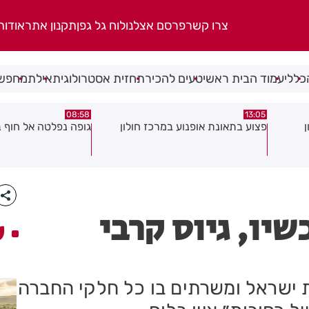
צרו קשר
פרסם אצלנו
לוח גל גפן
תקנון אתר
אודות
כללי
עמוד הבית ראשי
טעים להכיר
תחזית אסטרולוגית
אילת
מחפשי
08:58
13:05
פצוע בתאונת אופנוע במרכז חולון
גופה נפלטה אל חוף ב
שיו, גיוס קרבי
ע
 ישראל ומשרתים בו כל חלקי החברה