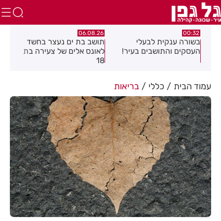
.26
06.08.26
06.08.26
תושב בת ים נעצר בחשד
חולון תקבל 2.5 מיליון
נעצ
לאונס אלים של צעירה בת
שקלים להפחתת זיהום
בחש
18
האוויר מתחבורה
תחנ
בקב
עמוד הבית
כללי
בריאות