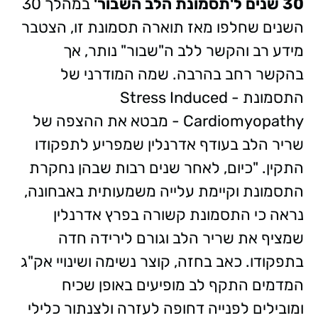
30 שנים ל'תסמונת הלב השבור'
במהלך 30
השנים שחלפו מאז תוארה תסמונת זו, הצטבר
מידע רב והקשר ללב ה"שבור" נותר, אך
בהקשר רחב בהרבה. שמה המודרני של
התסמונת - Stress Induced
Cardiomyopathy - מבטא את ההצפה של
שריר הלב בעודף אדרנלין שמפריע לתפקודו
התקין. "כיום, לאחר שנים רבות שבהן נחקרת
התסמונת וקיימת עלייה משמעותית באבחונה,
נראה כי התסמונת קשורה בפרץ אדרנלין
שמציף את שריר הלב וגורם לירידה חדה
בתפקודו. כאב בחזה, קוצר נשימה ושינויי אק"ג
המדמים התקף לב מופיעים באופן שכיח
ומובילים לפנייה דחופה לעזרה ולצנתור כלילי