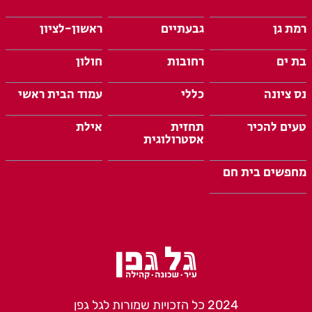
רמת גן
גבעתיים
ראשון-לציון
בת ים
רחובות
חולון
נס ציונה
כללי
עמוד הבית ראשי
טעים להכיר
תחזית
אילת
אסטרולוגית
מחפשים בית חם
2024 כל הזכויות שמורות לגל גפן