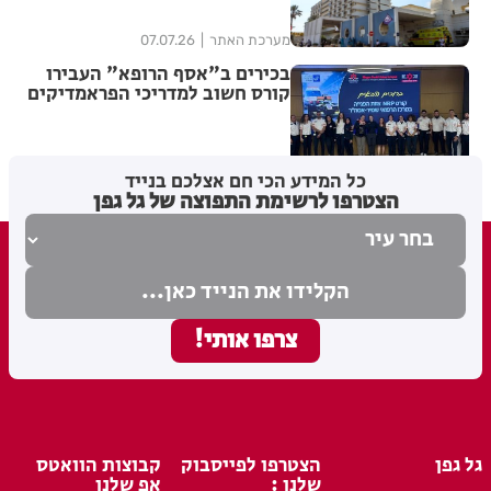
מערכת האתר
07.07.26
בכירים ב"אסף הרופא" העבירו
קורס חשוב למדריכי הפראמדיקים
של מד"א
מערכת האתר
06.07.26
כל המידע הכי חם אצלכם בנייד
הצטרפו לרשימת התפוצה של גל גפן
גל גפן
הצטרפו לפייסבוק
קבוצות הוואטס
שלנו :
אפ שלנו