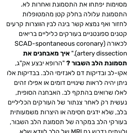
מסוימות יפתחו את התסמונת ואחרות לא.
התסמונת עלולה בחלק קטן מהמטופלות
לחזור ואף נמצא קשר בינה לבין הווצרות קרעים
קטנים ספונטניים בעורקים כליליים בריאים
לכאורה (SCAD-spontaneous coronary
artery dissection)."
איך מאבחנים את
תסמונת הלב השבור ?
"הרופא יבצע אק"ג,
אקו-לב ובדיקות דם לאנזימי הלב. בבדיקות אלו
ניתן יהיה לראות שינויים דומים או אפילו זהים
לאלו שרואים בהתקף לב. האבחנה הסופית,
נעשית רק לאחר צנתור של העורקים הכליליים
בלב, שלא ידגים חסימה או היצרות משמעותית
בעורקי הלב במקרה של תסמונת הלב השבור,
ולעתים נדרש גם MRI של הלב לוודא שלא