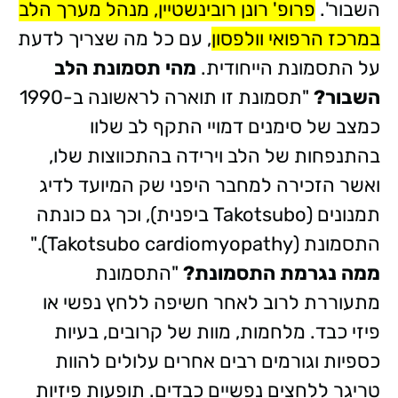
השבור'.
פרופ' רונן רובינשטיין, מנהל מערך הלב
במרכז הרפואי וולפסון
, עם כל מה שצריך לדעת
על התסמונת הייחודית.
מהי תסמונת הלב
השבור?
"תסמונת זו תוארה לראשונה ב-1990
כמצב של סימנים דמויי התקף לב שלוו
בהתנפחות של הלב וירידה בהתכווצות שלו,
ואשר הזכירה למחבר היפני שק המיועד לדיג
תמנונים (Takotsubo ביפנית), וכך גם כונתה
התסמונת (Takotsubo cardiomyopathy)."
ממה נגרמת התסמונת?
"התסמונת
מתעוררת לרוב לאחר חשיפה ללחץ נפשי או
פיזי כבד. מלחמות, מוות של קרובים, בעיות
כספיות וגורמים רבים אחרים עלולים להוות
טריגר ללחצים נפשיים כבדים. תופעות פיזיות