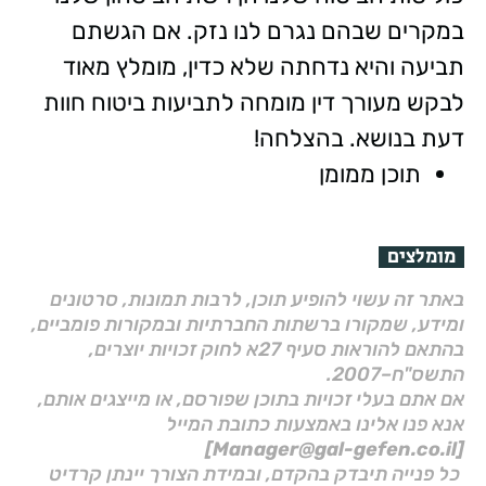
במקרים שבהם נגרם לנו נזק. אם הגשתם
תביעה והיא נדחתה שלא כדין, מומלץ מאוד
לבקש מעורך דין מומחה לתביעות ביטוח חוות
דעת בנושא. בהצלחה!
תוכן ממומן
מומלצים
באתר זה עשוי להופיע תוכן, לרבות תמונות, סרטונים
ומידע, שמקורו ברשתות החברתיות ובמקורות פומביים,
בהתאם להוראות סעיף 27א לחוק זכויות יוצרים,
התשס"ח–2007.
אם אתם בעלי זכויות בתוכן שפורסם, או מייצגים אותם,
אנא פנו אלינו באמצעות כתובת המייל
[Manager@gal-gefen.co.il]
כל פנייה תיבדק בהקדם, ובמידת הצורך יינתן קרדיט