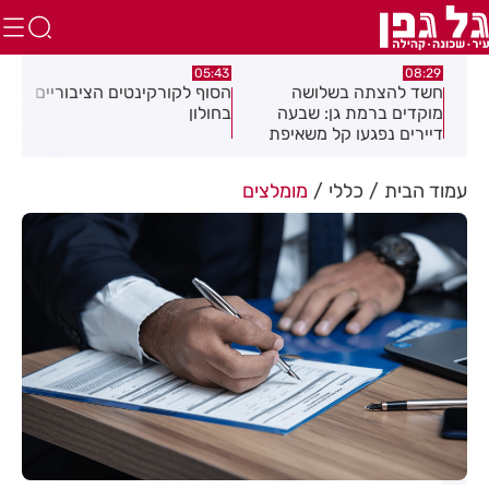
:32
05:43
08:29
ים
חשד להצתה בשלושה
הסוף לקורקינטים הציבוריים
בשו
מוקדים ברמת גן: שבעה
בחולון
העס
דיירים נפגעו קל משאיפת
עשן
עמוד הבית
כללי
מומלצים