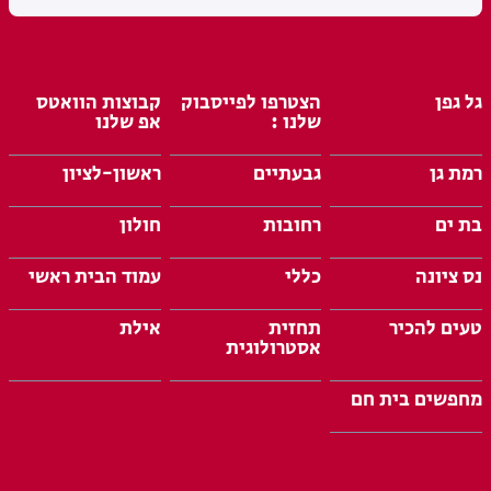
גל גפן
הצטרפו לפייסבוק
קבוצות הוואטס
שלנו :
אפ שלנו
רמת גן
גבעתיים
ראשון-לציון
בת ים
רחובות
חולון
נס ציונה
כללי
עמוד הבית ראשי
טעים להכיר
תחזית
אילת
אסטרולוגית
מחפשים בית חם