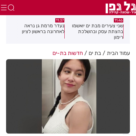
:50
11:37
11:46
שני צעירים מבת ים יואשמו
נעדר מרמת גן נראה
קני
בהצתת עסק ובהשלכת
לאחרונה בראשון לציון
הדר
רימון
בצו
עמוד הבית
בת ים
חדשות בת-ים